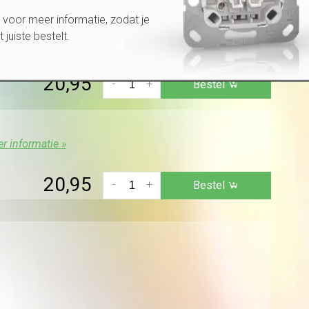
voor meer informatie, zodat je
et juiste bestelt.
e »
20,95
-
+
Bestel
r informatie »
20,95
-
+
Bestel