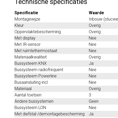
Technische specificaties
Specificatie
Waarde
Montagewijze
Inbouw (stucwe
Kleur
Overig
Oppervlaktebescherming
Overig
Met display
Nee
Met IR-sensor
Nee
Met ruimtethermostaat
Nee
Materiaalkwaliteit
Overig
Bussysteem KNX
Ja
Bussysteem radiofrequent
Nee
Bussysteem Powerline
Nee
Busaansluiting incl.
Nee
Materiaal
Overig
Aantal toetsen
3
Andere bussystemen
Geen
Bussysteem LON
Nee
Met diefstal-/demontagebescherming
Ja