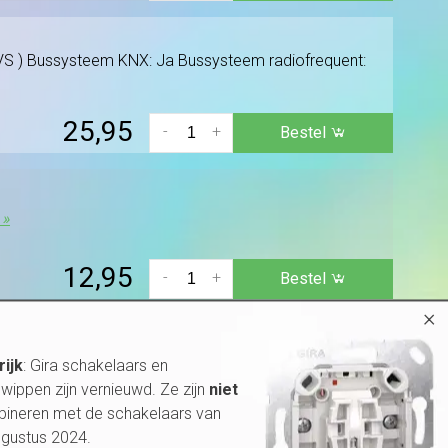
 RVS ) Bussysteem KNX: Ja Bussysteem radiofrequent:
25,95
-
+
Bestel
 »
12,95
-
+
Bestel
×
 »
rijk
: Gira schakelaars en
wippen zijn vernieuwd. Ze zijn
niet
bineren met de schakelaars van
17,95
-
+
Bestel
ugustus 2024.