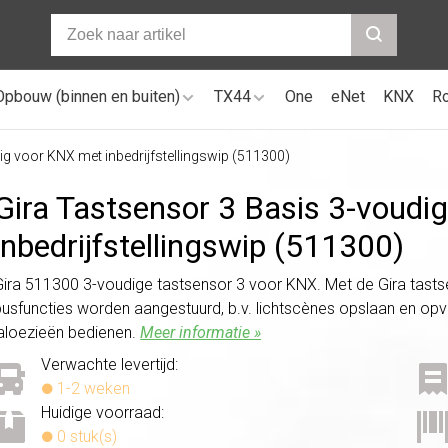
Opbouw (binnen en buiten)
TX44
One
eNet
KNX
R
ig voor KNX met inbedrijfstellingswip (511300)
Gira Tastsensor 3 Basis 3-voudi
inbedrijfstellingswip (511300)
Gira 511300 3-voudige tastsensor 3 voor KNX. Met de Gira tast
busfuncties worden aangestuurd, b.v. lichtscènes opslaan en op
jaloezieën bedienen.
Meer informatie »
Verwachte levertijd:
1-2 weken
Huidige voorraad:
0 stuk(s)