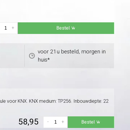
+
Bestel
voor 21u besteld, morgen in
huis*
dule voor KNX. KNX medium: TP256. Inbouwdiepte: 22
58,95
-
+
Bestel