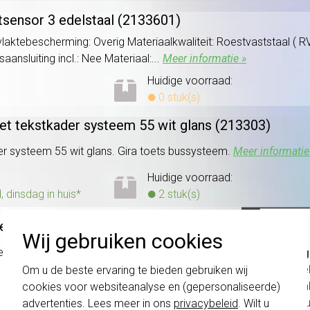
tsensor 3 edelstaal (2133601)
rvlaktebescherming: Overig Materiaalkwaliteit: Roestvaststaal (
nsluiting incl.: Nee Materiaal:...
Meer informatie »
Huidige voorraad:
0 stuk(s)
et tekstkader systeem 55 wit glans (213303)
r systeem 55 wit glans. Gira toets bussysteem.
Meer informatie
Huidige voorraad:
dinsdag in huis*
2 stuk(s)
et tekstkader systeem 55 antraciet (213328)
Wij gebruiken cookies
r systeem 55 antraciet. Gira toets bussysteem.
Meer informatie
Belang
schakel
Om u de beste ervaring te bieden gebruiken wij
Huidige voorraad:
te com
cookies voor websiteanalyse en (gepersonaliseerde)
0 stuk(s)
vóór a
advertenties. Lees meer in ons
privacybeleid
. Wilt u