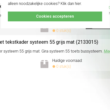
alleen noodzakelijke cookies? Klik dan
hier
.
met tekstkader systeem 55 zwart mat (2133005)
Klik hier
altijd h
er systeem 55 zwart mat. Gira toets bussysteem.
Meer informati
Cookies accepteren
Huidige voorraad:
0 stuk(s)
et tekstkader systeem 55 grijs mat (2133015)
er systeem 55 grijs mat. Gira systeem 55 toets bussysteem.
Mee
Huidige voorraad:
0 stuk(s)