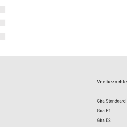
Veelbezochte
Gira Standaard
Gira E1
Gira E2