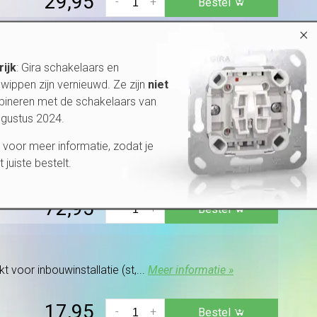
29,95
-
+
Bestel
×
 voor inbouwinstallatie (st,...
Meer informatie »
rijk
: Gira schakelaars en
wippen zijn vernieuwd. Ze zijn
niet
47,95
bineren met de schakelaars van
-
+
Bestel
ugustus 2024.
voor meer informatie, zodat je
et juiste bestelt.
 voor inbouwinstallatie (st,...
Meer informatie »
72,95
-
+
Bestel
 voor inbouwinstallatie (st,...
Meer informatie »
17,95
-
+
Bestel