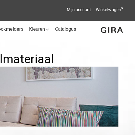
0
Mijn account
Winkelwagen
ookmelders
Kleuren
Catalogus
lmateriaal