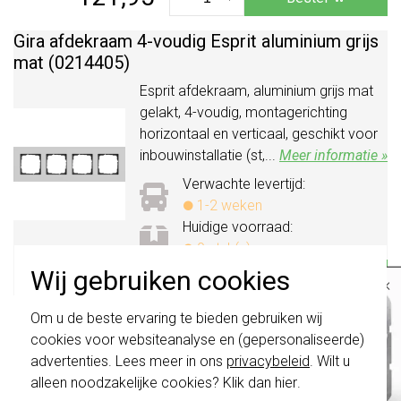
Gira afdekraam 4-voudig Esprit aluminium grijs
mat (0214405)
Esprit afdekraam, aluminium grijs mat
gelakt, 4-voudig, montagerichting
horizontaal en verticaal, geschikt voor
inbouwinstallatie (st,...
Meer informatie »
Verwachte levertijd:
1-2 weken
Huidige voorraad:
0 stuk(s)
167,95
Wij gebruiken cookies
-
+
Bestel
×
Belangrijk
: Gira schakelaars en
Om u de beste ervaring te bieden gebruiken wij
Gira afdekraam 2-voudig zonder middenstijl
schakelwippen zijn vernieuwd. Ze zijn
cookies voor websiteanalyse en (gepersonaliseerde)
Esprit aluminium grijs mat (1002405)
niet
te combineren met de schakelaars
van vóór augustus 2024.
advertenties. Lees meer in ons
privacybeleid
. Wilt u
Tweevoudig afdekraam zonder
alleen noodzakelijke cookies? Klik dan
hier
.
Klik hier
voor meer informatie, zodat je
middenstijl, speciale uitvoering. Niet
altijd het juiste bestelt.