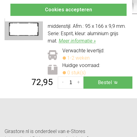
geschikt om twee losse componenten
Cookies accepteren
in te plaatsen, gebruik daarvoor een
regulier 2-voudig afdekraam met
middenstijl. Afm.: 95 x 166 x 9,9 mm.
Serie: Esprit, kleur: aluminium grijs
mat.
Meer informatie »
Verwachte levertijd:
1-2 weken
Huidige voorraad:
0 stuk(s)
72,95
-
+
Bestel
Girastore.nl is onderdeel van e-Stores