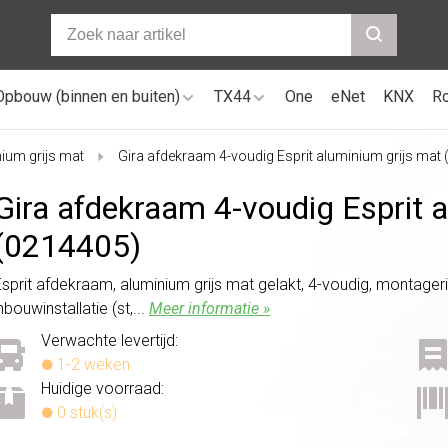
Opbouw (binnen en buiten)
TX44
One
eNet
KNX
R
nium grijs mat
Gira afdekraam 4-voudig Esprit aluminium grijs mat
Gira afdekraam 4-voudig Esprit 
(0214405)
Esprit afdekraam, aluminium grijs mat gelakt, 4-voudig, montageri
nbouwinstallatie (st,...
Meer informatie »
Verwachte levertijd:
1-2 weken
Huidige voorraad:
0 stuk(s)