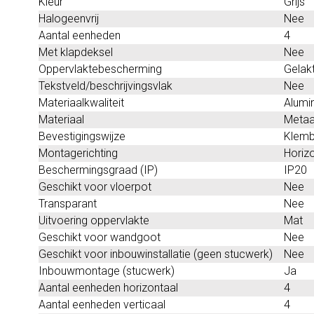
Kleur
Grijs
Halogeenvrij
Nee
Aantal eenheden
4
Met klapdeksel
Nee
Oppervlaktebescherming
Gelak
Tekstveld/beschrijvingsvlak
Nee
Materiaalkwaliteit
Alumi
Materiaal
Metaa
Bevestigingswijze
Klemb
Montagerichting
Horizo
Beschermingsgraad (IP)
IP20
Geschikt voor vloerpot
Nee
Transparant
Nee
Uitvoering oppervlakte
Mat
Geschikt voor wandgoot
Nee
Geschikt voor inbouwinstallatie (geen stucwerk)
Nee
Inbouwmontage (stucwerk)
Ja
Aantal eenheden horizontaal
4
Aantal eenheden verticaal
4