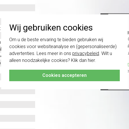
Wij gebruiken cookies
t
Belang
schakel
Om u de beste ervaring te bieden gebruiken wij
nium
te com
cookies voor websiteanalyse en (gepersonaliseerde)
l
vóór a
advertenties. Lees meer in ons
privacybeleid
. Wilt u
evestiging
alleen noodzakelijke cookies? Klik dan
hier
.
ntaal en verticaal
Klik hier
altijd h
Cookies accepteren