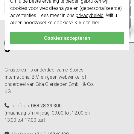
Om u de beste ervaring te bieden gebruiken wij
schakelwippen zijn vernieuwd. Ze zijn
Basiselementen
cookies voor websiteanalyse en (gepersonaliseerde)
niet
te combineren met de schakelaars
van vóór augustus 2024.
advertenties. Lees meer in ons
privacybeleid
. Wilt u
alleen noodzakelijke cookies? Klik dan
hier
.
Klik hier
voor meer informatie, zodat je
altijd het juiste bestelt.
Cookies accepteren
Girastore.nl is onderdeel van e-Stores
International B.V. en geen webwinkel of
onderdeel van Gira Giersiepen GmbH & Co.
KG.
Telefoon:
088 28 29 300
(maandag t/m vrijdag, 09:00 tot 12:00 en
13:00 tot 17:00 uur)