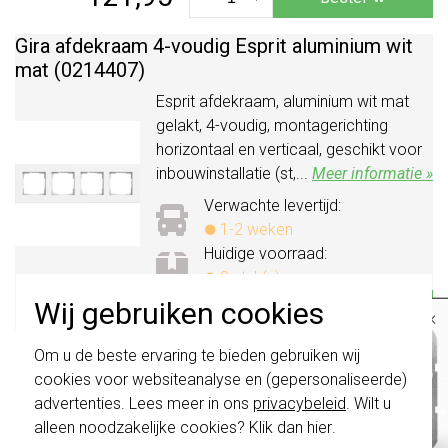
Gira afdekraam 4-voudig Esprit aluminium wit
mat (0214407)
Esprit afdekraam, aluminium wit mat
gelakt, 4-voudig, montagerichting
horizontaal en verticaal, geschikt voor
inbouwinstallatie (st,...
Meer informatie »
Verwachte levertijd:
1-2 weken
Huidige voorraad:
0 stuk(s)
167,95
Wij gebruiken cookies
-
+
Bestel
×
Belangrijk
: Gira schakelaars en
Om u de beste ervaring te bieden gebruiken wij
Gira afdekraam 2-voudig zonder middenstijl
schakelwippen zijn vernieuwd. Ze zijn
cookies voor websiteanalyse en (gepersonaliseerde)
Esprit aluminium wit mat (1002407)
niet
te combineren met de schakelaars
van vóór augustus 2024.
advertenties. Lees meer in ons
privacybeleid
. Wilt u
Tweevoudig afdekraam zonder
alleen noodzakelijke cookies? Klik dan
hier
.
Klik hier
voor meer informatie, zodat je
middenstijl, speciale uitvoering. Niet
altijd het juiste bestelt.