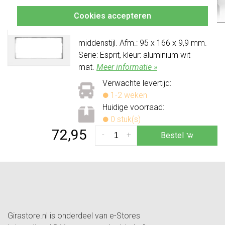
geschikt om twee losse componenten
Cookies accepteren
in te plaatsen, gebruik daarvoor een
regulier 2-voudig afdekraam met
middenstijl. Afm.: 95 x 166 x 9,9 mm.
Serie: Esprit, kleur: aluminium wit
mat.
Meer informatie »
Verwachte levertijd:
1-2 weken
Huidige voorraad:
0 stuk(s)
72,95
-
+
Bestel
Girastore.nl is onderdeel van e-Stores