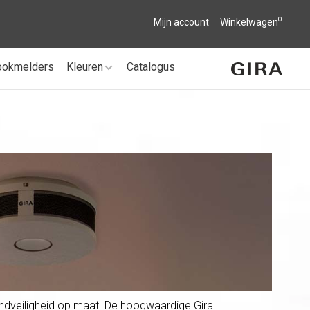
0
Mijn account
Winkelwagen
ookmelders
Kleuren
Catalogus
randveiligheid op maat. De hoogwaardige Gira