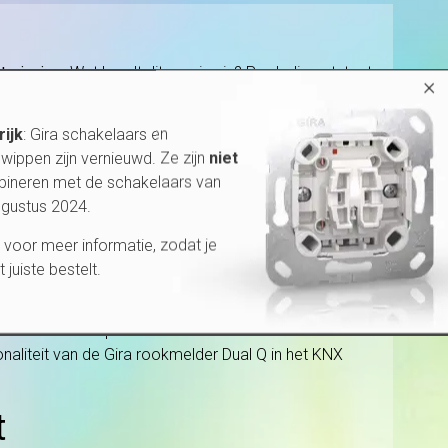
htprincipe
. Wat houdt dit precies in? Rook die ontstaat
×
de in het apparaat zendt continu lichtsignalen uit en
strooilicht een bepaalde drempelwaarde overschrijdt. Met
rijk
: Gira schakelaars en
wippen zijn vernieuwd. Ze zijn
niet
bineren met de schakelaars van
ugustus 2024.
eiligheid
. Het herkent ten eerste –door middel van
voor meer informatie, zodat je
tesensoren de temperatuurveranderingen in de ruimte.
et juiste bestelt.
d.
eeld keukendampen en stof te voorkomen. De
onaliteit van de Gira rookmelder Dual Q in het KNX
t