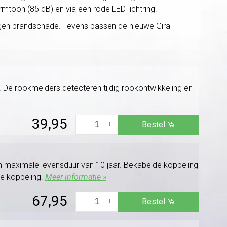
rmtoon (85 dB) en via een rode LED-lichtring.
egen brandschade. Tevens passen de nieuwe Gira
. De rookmelders detecteren tijdig rookontwikkeling en
39,95
-
+
Bestel
n maximale levensduur van 10 jaar. Bekabelde koppeling
e koppeling.
Meer informatie »
67,95
-
+
Bestel