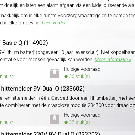
ddellijk en laten een alarm afgaan via een luide, pulserende ala
 gemakkelijk om in elke ruimte voorzorgsmaatregelen te nemen t
d in elke omgeving.
Lees verder...
V Basic Q (114902)
lithium batterij (ongeveer 10 jaar levensduur). Niet koppelbaar
ntratie voor mensen gevaarlijk kan worden.
Meer informatie »
Huidige voorraad:
n huis*
36 stuk(s)
 hittemelder 9V Dual Q (233602)
en hittemelder in één. Gevoed door een lithiumbatterij met ee
 te combineren met de draadloze module 234700 voor draadloz
Huidige voorraad:
n huis*
37 stuk(s)
 hittemelder 230V 9V Dual Q (233702)