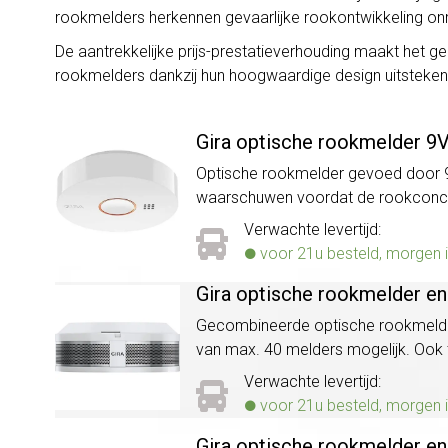
rookmelders herkennen gevaarlijke rookontwikkeling onmi
De aantrekkelijke prijs-prestatieverhouding maakt het
rookmelders dankzij hun hoogwaardige design uitsteken
Gira optische rookmelder 9
Optische rookmelder gevoed door 9V 
waarschuwen voordat de rookconce
Verwachte levertijd:
voor 21u besteld, morgen i
Gira optische rookmelder en
Gecombineerde optische rookmelder 
van max. 40 melders mogelijk. Ook
Verwachte levertijd:
voor 21u besteld, morgen i
Gira optische rookmelder en