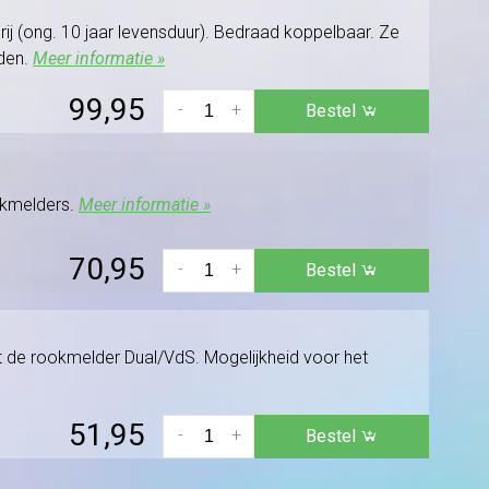
j (ong. 10 jaar levensduur). Bedraad koppelbaar. Ze
rden.
Meer informatie »
99,95
-
+
Bestel
okmelders.
Meer informatie »
70,95
-
+
Bestel
 de rookmelder Dual/VdS. Mogelijkheid voor het
51,95
-
+
Bestel