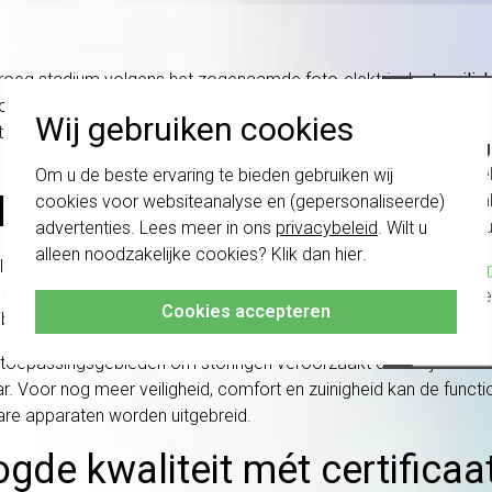
vroeg stadium volgens het zogenaamde foto-elektrisch
strooilic
c Q rookmelder meet de dichtheid van deze rookdeeltjes. Een dio
Wij gebruiken cookies
e strooilicht. Het alarm gaat af zodra de concentratie van het 
Belang
 leef- of werkomgeving gegarandeerd.
schakel
Om u de beste ervaring te bieden gebruiken wij
te com
er Dual Q
cookies voor websiteanalyse en (gepersonaliseerde)
vóór a
advertenties. Lees meer in ons
privacybeleid
. Wilt u
alleen noodzakelijke cookies? Klik dan
hier
.
hillende branddetectiemethoden en zorgt daarmee voor
dubbele v
Klik hier
 de situatie gevaarlijk wordt voor mensen. Bovendien meten warm
altijd h
Cookies accepteren
eibare brand, nog sneller en betrouwbaarder worden gedetecteer
e toepassingsgebieden om storingen veroorzaakt door bijvoorb
r. Voor nog meer veiligheid, comfort en zuinigheid kan de functi
re apparaten worden uitgebreid.
gde kwaliteit mét certificaa