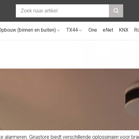
Opbouw (binnen en buiten)
TX44
One
eNet
KNX
R
 te alarmeren. Girastore biedt verschillende oplossingen voor b