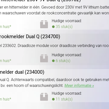
en hittemelder in één. Gevoed door 230V met 9V lithium batteri
 en waarschuwen voordat de rookconcentratie gevaarlijk kan wo
Huidige voorraad:
n huis*
35 stuk(s)
 rookmelder Dual Q (234700)
l 233602. Draadloze module voor draadloze verbinding van ro
Huidige voorraad:
n huis*
6 stuk(s)
melder dual (234000)
al Q. Achterwaarts compatibel, daardoor ook te gebruiken met
 bv. een hoorn of waarschuwingslicht.
Meer informatie »
Huidige voorraad:
n huis*
11 stuk(s)