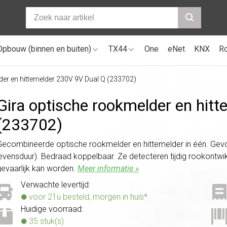
Opbouw (binnen en buiten)
TX44
One
eNet
KNX
R
der en hittemelder 230V 9V Dual Q (233702)
Gira optische rookmelder en hit
(233702)
Gecombineerde optische rookmelder en hittemelder in één. Gevoe
levensduur). Bedraad koppelbaar. Ze detecteren tijdig rookontw
gevaarlijk kan worden.
Meer informatie »
Verwachte levertijd:
voor 21u besteld, morgen in huis*
Huidige voorraad:
35 stuk(s)