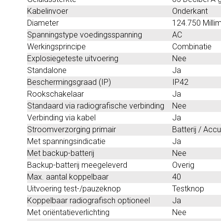
Kabelinvoer
Onderkant
Diameter
124.750 Milli
Spanningstype voedingsspanning
AC
Werkingsprincipe
Combinatie
Explosiegeteste uitvoering
Nee
Standalone
Ja
Beschermingsgraad (IP)
IP42
Rookschakelaar
Ja
Standaard via radiografische verbinding
Nee
Verbinding via kabel
Ja
Stroomverzorging primair
Batterij / Accu
Met spanningsindicatie
Ja
Met backup-batterij
Nee
Backup-batterij meegeleverd
Overig
Max. aantal koppelbaar
40
Uitvoering test-/pauzeknop
Testknop
Koppelbaar radiografisch optioneel
Ja
Met oriëntatieverlichting
Nee