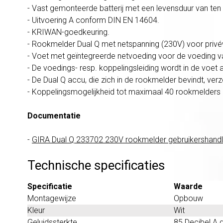
- Vast gemonteerde batterij met een levensduur van ten 
- Uitvoering A conform DIN EN 14604.
- KRIWAN-goedkeuring.
- Rookmelder Dual Q met netspanning (230V) voor privéwo
- Voet met geïntegreerde netvoeding voor de voeding v
- De voedings- resp. koppelingsleiding wordt in de voet
- De Dual Q accu, die zich in de rookmelder bevindt, ver
- Koppelingsmogelijkheid tot maximaal 40 rookmelders m
Documentatie
-
GIRA Dual Q 233702 230V rookmelder gebruikershandl
Technische specificaties
Specificatie
Waarde
Montagewijze
Opbouw
Kleur
Wit
Geluidssterkte
85 Decibel A