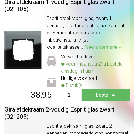
Gira afdekraam 1-voudig Esprit glas zwart
(021105)
Esprit afdekraam, glas, zwart, 1
eenheid, montagerichting horizontaal
en verticaal, geschikt voor
inbouwinstallatie (st,
kwaliteitsklasse...
Meer informatie »
Verwachte levertijd:
voor maandag 21u besteld,
dinsdag in huis*
Huidige voorraad:
5 stuk(s)
38,95
-
+
Bestel
Gira afdekraam 2-voudig Esprit glas zwart
(021205)
Esprit afdekraam, glas, zwart, 2
eenheden, montagerichting horizontaal