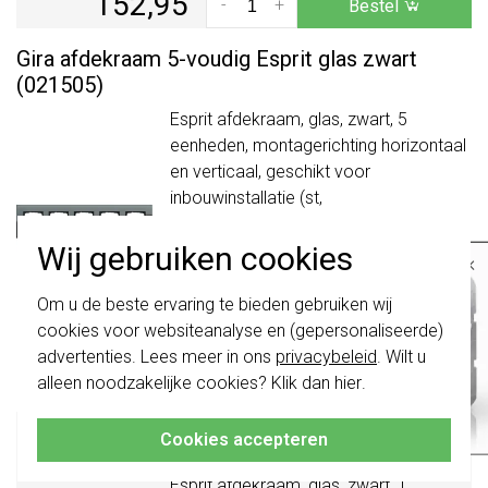
152,95
-
+
Bestel
Gira afdekraam 5-voudig Esprit glas zwart
(021505)
Esprit afdekraam, glas, zwart, 5
eenheden, montagerichting horizontaal
en verticaal, geschikt voor
inbouwinstallatie (st,
kwaliteitsklasse...
Meer informatie »
Wij gebruiken cookies
Verwachte levertijd:
×
1-2 weken
Belangrijk
: Gira schakelaars en
Om u de beste ervaring te bieden gebruiken wij
Huidige voorraad:
schakelwippen zijn vernieuwd. Ze zijn
cookies voor websiteanalyse en (gepersonaliseerde)
niet
te combineren met de schakelaars
0 stuk(s)
van vóór augustus 2024.
advertenties. Lees meer in ons
privacybeleid
. Wilt u
227,95
-
+
Bestel
alleen noodzakelijke cookies? Klik dan
hier
.
Klik hier
voor meer informatie, zodat je
altijd het juiste bestelt.
Gira afdekraam 1.5-voudig Esprit glas zwart
Cookies accepteren
(100105)
Esprit afdekraam, glas, zwart, 1