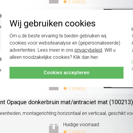
0 stuk(s)
ent Opaque donkerbruin mat/
antraciet mat (021413)
Wij gebruiken cookies
 eenheden, montagerichting horizontaal en verticaal, geschikt voor
Belang
schakel
Om u de beste ervaring te bieden gebruiken wij
Huidige voorraad:
te com
cookies voor websiteanalyse en (gepersonaliseerde)
0 stuk(s)
vóór a
advertenties. Lees meer in ons
privacybeleid
. Wilt u
alleen noodzakelijke cookies? Klik dan
hier
.
ent Opaque donkerbruin mat/
antraciet mat (021513)
Klik hier
altijd h
 eenheden, montagerichting horizontaal en verticaal, geschikt voor
Cookies accepteren
Huidige voorraad:
0 stuk(s)
ent Opaque donkerbruin mat/
antraciet mat (100213)
 eenheden, montagerichting horizontaal en verticaal, geschikt voor
Huidige voorraad:
0 stuk(s)