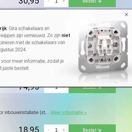
30,95
-
+
Bestel
×
 inbouwinstallatie (st,...
Meer informatie »
rijk
: Gira schakelaars en
wippen zijn vernieuwd. Ze zijn
niet
49,95
bineren met de schakelaars van
-
+
Bestel
ugustus 2024.
voor meer informatie, zodat je
et juiste bestelt.
 inbouwinstallatie (st,...
Meer informatie »
74,95
-
+
Bestel
 inbouwinstallatie (st,...
Meer informatie »
18,95
-
+
Bestel