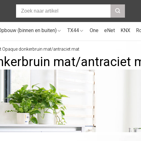
Opbouw (binnen en buiten)
TX44
One
eNet
KNX
R
t Opaque donkerbruin mat/antraciet mat
nkerbruin mat/antraciet 