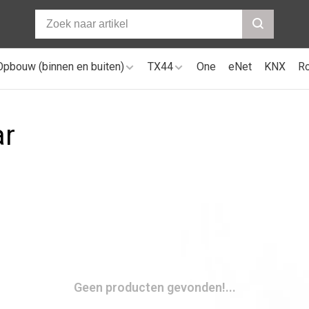
Opbouw (binnen en buiten)
TX44
One
eNet
KNX
R
ar
Geen producten gevonden!...