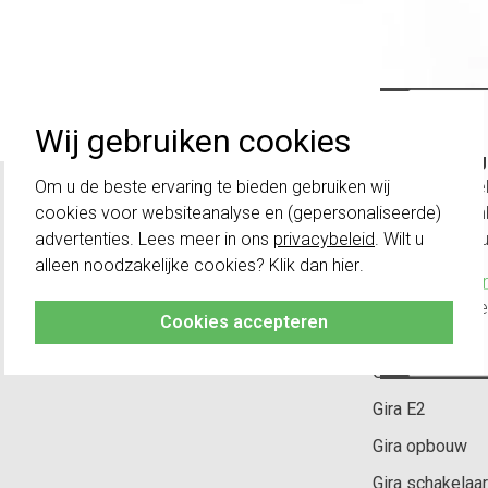
Wij gebruiken cookies
Belang
schakel
Om u de beste ervaring te bieden gebruiken wij
te com
cookies voor websiteanalyse en (gepersonaliseerde)
vóór a
advertenties. Lees meer in ons
privacybeleid
. Wilt u
Veelbezochte
alleen noodzakelijke cookies? Klik dan
hier
.
Klik hier
altijd h
Cookies accepteren
Gira Standaard
Gira E1
Gira E2
Gira opbouw
Gira schakelaar