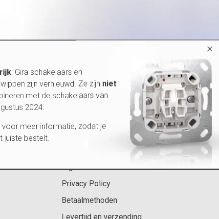
×
rijk
: Gira schakelaars en
wippen zijn vernieuwd. Ze zijn
niet
bineren met de schakelaars van
ugustus 2024.
 pagina's
Klantenservice
voor meer informatie, zodat je
et juiste bestelt.
 55
Contactinformatie
Algemene voorwaarden
Privacy Policy
Betaalmethoden
Levertijd en verzending