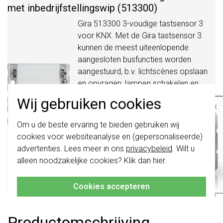
met inbedrijfstellingswip (513300)
Gira 513300 3-voudige tastsensor 3
voor KNX. Met de Gira tastsensor 3
kunnen de meest uiteenlopende
aangesloten busfuncties worden
aangestuurd, b.v. lichtscènes opslaan
en opvragen, lampen schakelen en
dimmen en rolluiken of jaloezieën
Wij gebruiken cookies
×
bedienen.
Meer informatie »
Belangrijk
: Gira schakelaars en
Verwachte levertijd:
Om u de beste ervaring te bieden gebruiken wij
schakelwippen zijn vernieuwd. Ze zijn
voor 21u besteld, morgen in
cookies voor websiteanalyse en (gepersonaliseerde)
niet
te combineren met de schakelaars
van vóór augustus 2024.
huis*
advertenties. Lees meer in ons
privacybeleid
. Wilt u
Huidige voorraad:
alleen noodzakelijke cookies? Klik dan
hier
.
Klik hier
voor meer informatie, zodat je
10 stuk(s)
altijd het juiste bestelt.
168,95
Cookies accepteren
-
+
Bestel
Productomschrijving