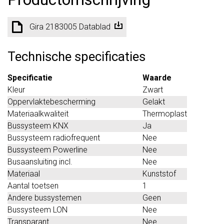
Gira 2183005 Datablad
Technische specificaties
Specificatie
Waarde
Kleur
Zwart
Oppervlaktebescherming
Gelakt
Materiaalkwaliteit
Thermoplast
Bussysteem KNX
Ja
Bussysteem radiofrequent
Nee
Bussysteem Powerline
Nee
Busaansluiting incl.
Nee
Materiaal
Kunststof
Aantal toetsen
1
Andere bussystemen
Geen
Bussysteem LON
Nee
Transparant
Nee