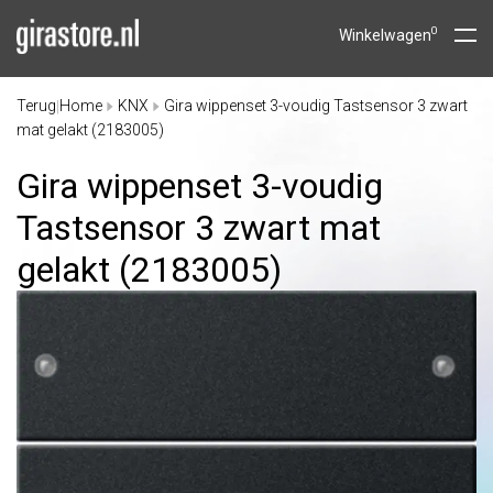
0
Winkelwagen
Terug
Home
KNX
Gira wippenset 3-voudig Tastsensor 3 zwart
|
mat gelakt (2183005)
Gira wippenset 3-voudig
Tastsensor 3 zwart mat
gelakt (2183005)