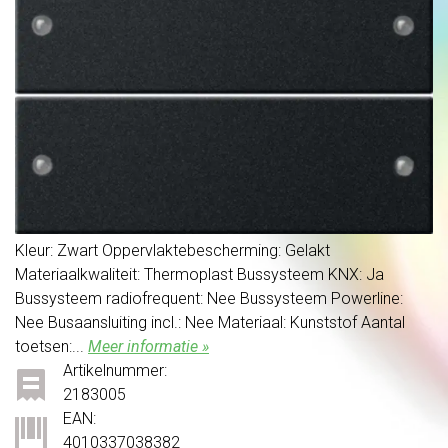
Kleur: Zwart Oppervlaktebescherming: Gelakt
Materiaalkwaliteit: Thermoplast Bussysteem KNX: Ja
Bussysteem radiofrequent: Nee Bussysteem Powerline:
Nee Busaansluiting incl.: Nee Materiaal: Kunststof Aantal
toetsen:...
Meer informatie »
Artikelnummer:
2183005
EAN:
4010337038382