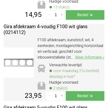
Huidige voorraad:
13 stuk(s)
14,95
-
+
Bestel
Gira afdekraam 4-voudig F100 wit glans
(0214112)
F100 afdekraam, kunststof, wit, 4
eenheden, montagerichting horizontaal
en verticaal, geschikt voor
inbouwinstallatie (st,...
Meer informatie »
Verwachte levertijd:
voor maandag 21u besteld,
dinsdag in huis*
Huidige voorraad:
2 stuk(s)
23,95
-
+
Bestel
Gira afdekraam 5-voudig F100 wit glans