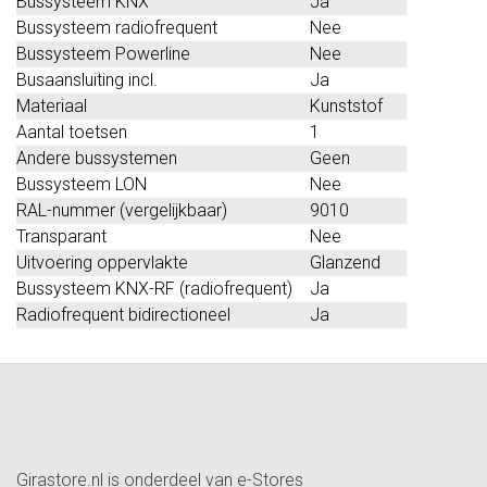
Bussysteem KNX
Ja
Bussysteem radiofrequent
Nee
Bussysteem Powerline
Nee
Busaansluiting incl.
Ja
Materiaal
Kunststof
Aantal toetsen
1
Andere bussystemen
Geen
Bussysteem LON
Nee
RAL-nummer (vergelijkbaar)
9010
Transparant
Nee
Uitvoering oppervlakte
Glanzend
Bussysteem KNX-RF (radiofrequent)
Ja
Radiofrequent bidirectioneel
Ja
Girastore.nl is onderdeel van e-Stores