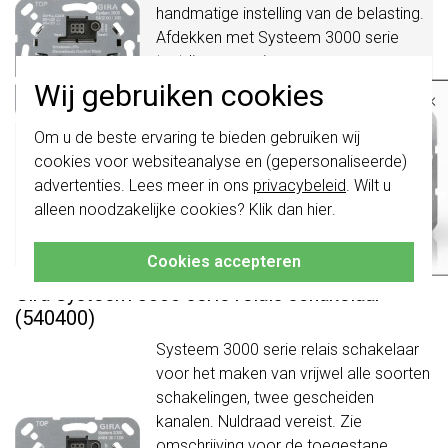
handmatige instelling van de belasting.
Afdekken met Systeem 3000 serie
tastdimmer serie
dimmerknoppen.
Meer informatie »
Wij gebruiken cookies
×
Verwachte levertijd:
Belangrijk
: Gira schakelaars en
Om u de beste ervaring te bieden gebruiken wij
voor maandag 21u besteld,
schakelwippen zijn vernieuwd. Ze zijn
cookies voor websiteanalyse en (gepersonaliseerde)
niet
te combineren met de schakelaars
dinsdag in huis*
van vóór augustus 2024.
advertenties. Lees meer in ons
privacybeleid
. Wilt u
Huidige voorraad:
alleen noodzakelijke cookies? Klik dan
hier
.
44 stuk(s)
Klik hier
voor meer informatie, zodat je
altijd het juiste bestelt.
142,95
-
+
Bestel
Cookies accepteren
Gira Systeem 3000 serie relais schakelaar
(540400)
Systeem 3000 serie relais schakelaar
voor het maken van vrijwel alle soorten
schakelingen, twee gescheiden
kanalen. Nuldraad vereist. Zie
omschrijving voor de toegestane