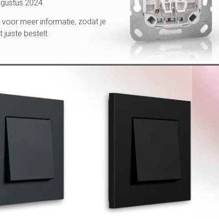
ugustus 2024.
ateriaal voelt koel aan bij aanraking en heeft een
voor meer informatie, zodat je
anzend wit en matte kleuren zoals zwart en antraciet. Op
et juiste bestelt.
end schakelmateriaal is wanneer u het licht aan- of