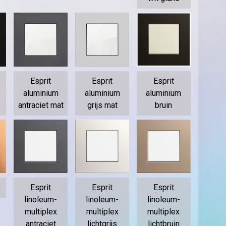
Esprit
Esprit
Esprit
aluminium
aluminium
aluminium
antraciet mat
grijs mat
bruin
s
Esprit
Esprit
Esprit
linoleum-
linoleum-
linoleum-
multiplex
multiplex
multiplex
antraciet
lichtgrijs
lichtbruin