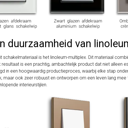
en duurzaamheid van linoleu
 schakelmateriaal is het linoleum-multiplex. Dit materiaal combin
ultaat is een prachtig, ambachtelijk product dat niet alleen esth
igd in een hoogwaardig productieproces, waarbij elke stap onder
jk, maar ook zeer robuust en ontworpen om een leven lang mee te g
enlopende interieurstijlen.