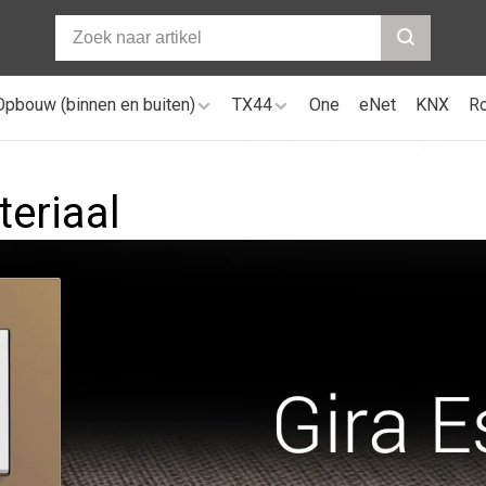
Opbouw (binnen en buiten)
TX44
One
eNet
KNX
R
teriaal