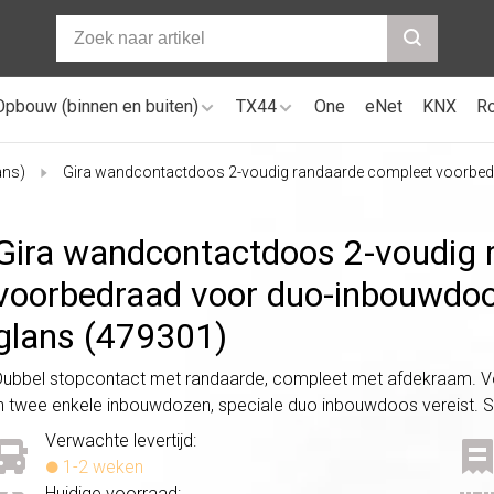
Opbouw (binnen en buiten)
TX44
One
eNet
KNX
R
ans)
Gira wandcontactdoos 2-voudig randaarde compleet voorbe
Gira wandcontactdoos 2-voudig 
voorbedraad voor duo-inbouwdo
glans (479301)
Dubbel stopcontact met randaarde, compleet met afdekraam. Voor
in twee enkele inbouwdozen, speciale duo inbouwdoos vereist. 
Verwachte levertijd:
1-2 weken
Huidige voorraad: