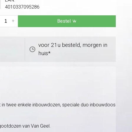
4010337095286
+
Bestel
voor 21u besteld, morgen in
huis*
et in twee enkele inbouwdozen, speciale duo inbouwdoos
dgootdozen van Van Geel.