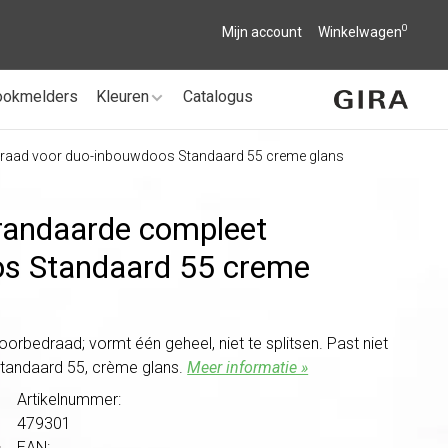
0
Mijn account
Winkelwagen
ookmelders
Kleuren
Catalogus
draad voor duo-inbouwdoos Standaard 55 creme glans
randaarde compleet
os Standaard 55 creme
bedraad; vormt één geheel, niet te splitsen. Past niet
Standaard 55, crème glans.
Meer informatie »
Artikelnummer:
479301
EAN: