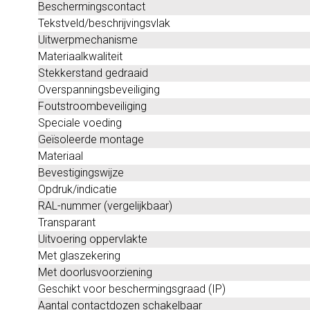
Beschermingscontact
Tekstveld/beschrijvingsvlak
Uitwerpmechanisme
Materiaalkwaliteit
Stekkerstand gedraaid
Overspanningsbeveiliging
Foutstroombeveiliging
Speciale voeding
Geïsoleerde montage
Materiaal
Bevestigingswijze
Opdruk/indicatie
RAL-nummer (vergelijkbaar)
Transparant
Uitvoering oppervlakte
Met glaszekering
Met doorlusvoorziening
Geschikt voor beschermingsgraad (IP)
Aantal contactdozen schakelbaar