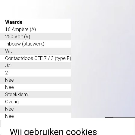
Waarde
16 Ampère (A)
250 Volt (V)
Inbouw (stucwerk)
Wit
Contactdoos CEE 7 / 3 (type F)
Ja
2
Nee
Nee
Steekklem
Overig
Nee
Nee
50 - 60 Hertz
Wij gebruiken cookies
Nee