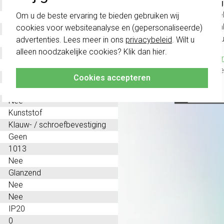
Belang
Ja
schakel
Om u de beste ervaring te bieden gebruiken wij
Nee
te com
cookies voor websiteanalyse en (gepersonaliseerde)
Nee
vóór a
advertenties. Lees meer in ons
privacybeleid
. Wilt u
Thermoplast
alleen noodzakelijke cookies? Klik dan
hier
.
Nee
Klik hier
Nee
altijd h
Nee
Cookies accepteren
Geen speciale voeding
Nee
Kunststof
Klauw- / schroefbevestiging
Geen
1013
Nee
Glanzend
Nee
Nee
IP20
0