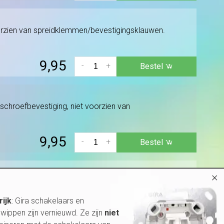
oorzien van spreidklemmen/bevestigingsklauwen.
9,95
-
+
Bestel
schroefbevestiging, niet voorzien van
9,95
-
+
Bestel
×
chroefbevestiging en/of bevestigingsklauwen
rijk
: Gira schakelaars en
wippen zijn vernieuwd. Ze zijn
niet
13,95
-
+
Bestel