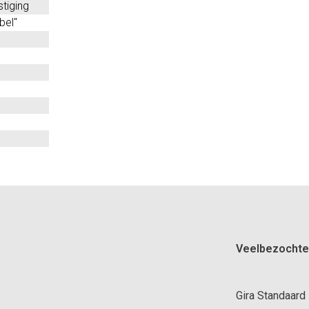
tiging
bel"
Veelbezochte
Gira Standaard