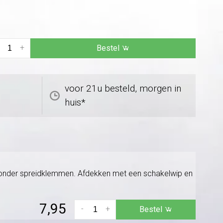
+
Bestel
voor 21u besteld, morgen in
huis*
. Zonder spreidklemmen. Afdekken met een schakelwip en
7,95
-
+
Bestel