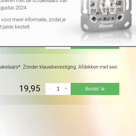
bineren met de schakelaars van
ugustus 2024.
voor meer informatie, zodat je
kt voor enkelpolige of wisselschakelingen. Zonder
et juiste bestelt.
ie »
11,95
-
+
Bestel
schakelaars*. Zonder klauwbevestiging. Afdekken met een
19,95
-
+
Bestel