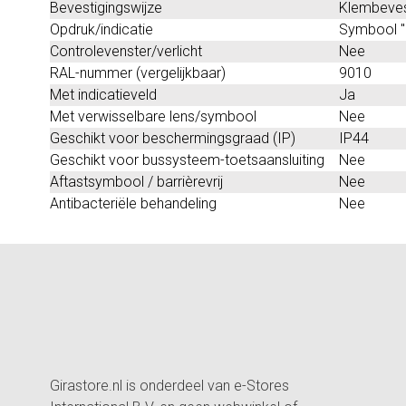
Bevestigingswijze
Klembeves
Opdruk/indicatie
Symbool "
Controlevenster/verlicht
Nee
RAL-nummer (vergelijkbaar)
9010
Met indicatieveld
Ja
Met verwisselbare lens/symbool
Nee
Geschikt voor beschermingsgraad (IP)
IP44
Geschikt voor bussysteem-toetsaansluiting
Nee
Aftastsymbool / barrièrevrij
Nee
Antibacteriële behandeling
Nee
Girastore.nl is onderdeel van e-Stores