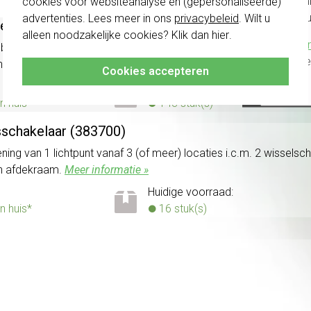
te com
cookies voor websiteanalyse en (gepersonaliseerde)
vóór a
advertenties. Lees meer in ons
privacybeleid
. Wilt u
selschakelaar (383600)
alleen noodzakelijke cookies? Klik dan
hier
.
Klik hier
 bedienen van 1 lichtpunt vanaf één of meerdere plekken. Geschi
altijd h
n enkele (rechtstaande) schakelwip en afdekraam.
Meer informat
Cookies accepteren
Huidige voorraad:
n huis*
143 stuk(s)
isschakelaar (383700)
ening van 1 lichtpunt vanaf 3 (of meer) locaties i.c.m. 2 wissel
en afdekraam.
Meer informatie »
Huidige voorraad:
n huis*
16 stuk(s)