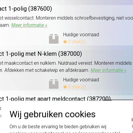
act 1-polig (387600)
met wisselcontact. Monteren middels schroefbevestiging, niet v
raam.
Meer informatie »
Huidige voorraad:
0 stuk(s)
ct 1-polig met N-klem (387000)
et maakcontact en nulklem. Nuldraad vereist. Monteren middels 
n. Afdekken met schakelwip en afdekraam.
Meer informatie »
Huidige voorraad:
0 stuk(s)
t 1-polig met apart meldcontact (387200)
sdrukker) maakcontact, met apart meldcontact. Monteren met s
Wij gebruiken cookies
hakelwip en afdekraam.
Meer informatie »
Belang
Huidige voorraad:
schakel
Om u de beste ervaring te bieden gebruiken wij
0 stuk(s)