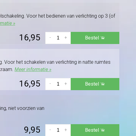
chakeling. Voor het bedienen van verlichting op 3 (of
rmatie »
16,95
-
+
Bestel
 Voor het schakelen van verlichting in natte ruimtes
ekraam.
Meer informatie »
16,95
-
+
Bestel
ng, niet voorzien van
9,95
-
+
Bestel