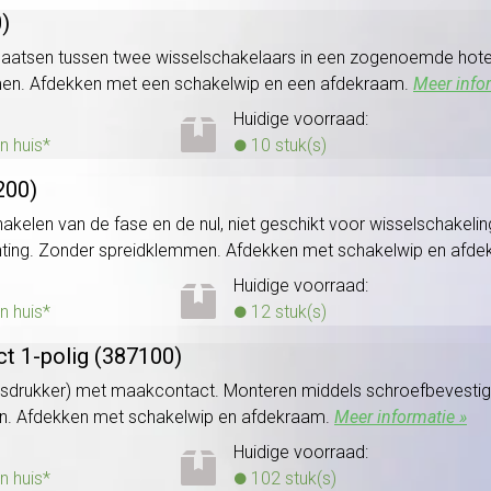
)
laatsen tussen twee wisselschakelaars in een zogenoemde hotels
men. Afdekken met een schakelwip en een afdekraam.
Meer info
Huidige voorraad:
n huis*
10 stuk(s)
200)
elen van de fase en de nul, niet geschikt voor wisselschakeling.
chting. Zonder spreidklemmen. Afdekken met schakelwip en afd
Huidige voorraad:
n huis*
12 stuk(s)
t 1-polig (387100)
lsdrukker) met maakcontact. Monteren middels schroefbevestigi
n. Afdekken met schakelwip en afdekraam.
Meer informatie »
Huidige voorraad:
n huis*
102 stuk(s)