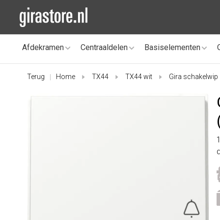
Afdekramen
Centraaldelen
Basiselementen
Terug
Home
TX44
TX44 wit
Gira schakelwip
|