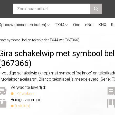
Opbouw (binnen en buiten)
TX44
One
eNet
KNX
R
 met symbool bel en tekstkader TX44 wit (367366)
Gira schakelwip met symbool bel
(367366)
1-voudige schakelwip (knop) met symbool 'belknop' en tekstkade
drukvlakschakelaars*. Blanco tekstlabel is meegeleverd. Serie: TX
Verwachte levertijd:
1-2 weken
Huidige voorraad:
0 stuk(s)