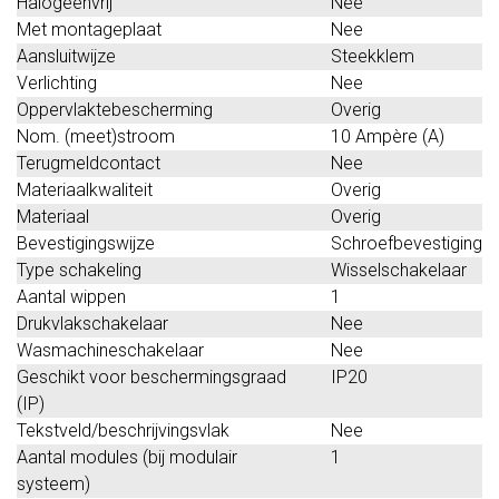
Halogeenvrij
Nee
Met montageplaat
Nee
Aansluitwijze
Steekklem
Verlichting
Nee
Oppervlaktebescherming
Overig
Nom. (meet)stroom
10 Ampère (A)
Terugmeldcontact
Nee
Materiaalkwaliteit
Overig
Materiaal
Overig
Bevestigingswijze
Schroefbevestiging
Type schakeling
Wisselschakelaar
Aantal wippen
1
Drukvlakschakelaar
Nee
Wasmachineschakelaar
Nee
Geschikt voor beschermingsgraad
IP20
(IP)
Tekstveld/beschrijvingsvlak
Nee
Aantal modules (bij modulair
1
systeem)