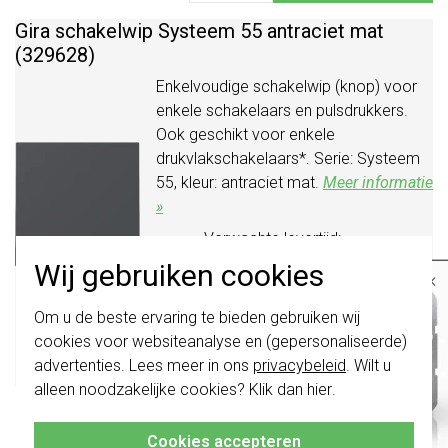
Gira schakelwip Systeem 55 antraciet mat
(329628)
Enkelvoudige schakelwip (knop) voor
enkele schakelaars en pulsdrukkers.
Ook geschikt voor enkele
drukvlakschakelaars*. Serie: Systeem
55, kleur: antraciet mat.
Meer informatie
»
Verwachte levertijd:
voor 21u besteld, morgen in
Wij gebruiken cookies
×
huis*
Belangrijk
: Gira schakelaars en
Huidige voorraad:
Om u de beste ervaring te bieden gebruiken wij
schakelwippen zijn vernieuwd. Ze zijn
253 stuk(s)
cookies voor websiteanalyse en (gepersonaliseerde)
niet
te combineren met de schakelaars
4,95
van vóór augustus 2024.
-
+
advertenties. Lees meer in ons
privacybeleid
. Wilt u
Bestel
alleen noodzakelijke cookies? Klik dan
hier
.
Klik hier
voor meer informatie, zodat je
Gira schakelwip Systeem 55 aluminium mat
altijd het juiste bestelt.
(329626)
Cookies accepteren