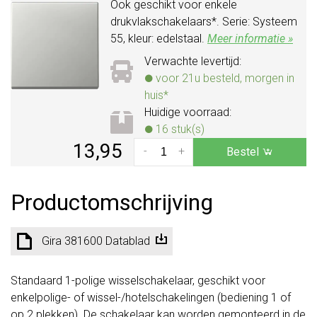
Ook geschikt voor enkele
drukvlakschakelaars*. Serie: Systeem
55, kleur: edelstaal.
Meer informatie »
Verwachte levertijd:
voor 21u besteld, morgen in
huis*
Huidige voorraad:
16 stuk(s)
13,95
-
+
Bestel
Productomschrijving
Gira 381600 Datablad
Standaard 1-polige wisselschakelaar, geschikt voor
enkelpolige- of wissel-/hotelschakelingen (bediening 1 of
op 2 plekken). De schakelaar kan worden gemonteerd in de