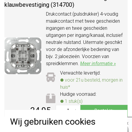
klauwbevestiging (314700)
Drukcontact (pulsdrukker) 4-voudig
maakcontact met twee gescheiden
ingangen en twee gescheiden
uitgangen per ingang/kanaal, inclusief
neutrale nulstand. Uitermate geschikt
voor de afzonderlijke bediening van
bijv. 2 jaloezieën. Voorzien van
spreidklemmen.
Meer informatie »
Verwachte levertijd:
voor 21u besteld, morgen in
huis*
Huidige voorraad:
1 stuk(s)
24,95
-
+
Bestel
Wij gebruiken cookies
×
Productomschrijving
Belangrijk
: Gira schakelaars en