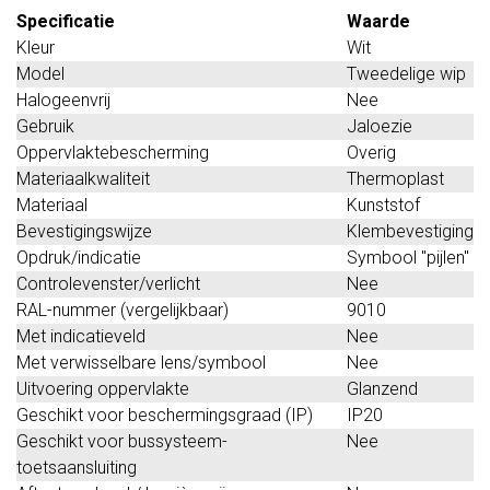
Specificatie
Waarde
Kleur
Wit
Model
Tweedelige wip
Halogeenvrij
Nee
Gebruik
Jaloezie
Oppervlaktebescherming
Overig
Materiaalkwaliteit
Thermoplast
Materiaal
Kunststof
Bevestigingswijze
Klembevestiging
Opdruk/indicatie
Symbool "pijlen"
Controlevenster/verlicht
Nee
RAL-nummer (vergelijkbaar)
9010
Met indicatieveld
Nee
Met verwisselbare lens/symbool
Nee
Uitvoering oppervlakte
Glanzend
Geschikt voor beschermingsgraad (IP)
IP20
Geschikt voor bussysteem-
Nee
toetsaansluiting