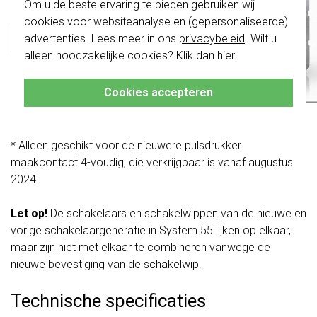
Om u de beste ervaring te bieden gebruiken wij
schakelwippen zijn vernieuwd. Ze zijn
cookies voor websiteanalyse en (gepersonaliseerde)
niet
te combineren met de schakelaars
van vóór augustus 2024.
Gira 329770 Datablad
advertenties. Lees meer in ons
privacybeleid
. Wilt u
alleen noodzakelijke cookies? Klik dan
hier
.
Klik hier
voor meer informatie, zodat je
altijd het juiste bestelt.
Dubbele jaloezieknop (4-voudig) met pijlsymbolen. Voor
Cookies accepteren
bijvoorbeeld het bedienen van 2 jaloezieën/rolluiken
afzonderlijk van elkaar.
* Alleen geschikt voor de nieuwere pulsdrukker
maakcontact 4-voudig, die verkrijgbaar is vanaf augustus
2024.
Let op!
De schakelaars en schakelwippen van de nieuwe en
vorige schakelaargeneratie in System 55 lijken op elkaar,
maar zijn niet met elkaar te combineren vanwege de
nieuwe bevestiging van de schakelwip.
Technische specificaties