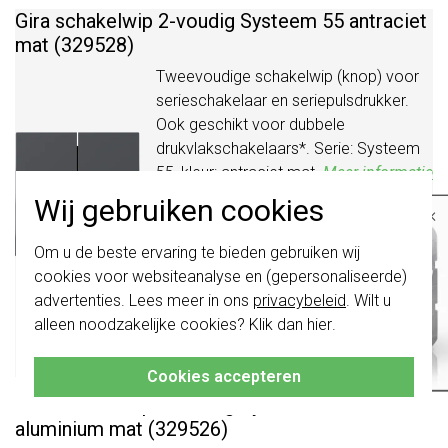
Gira schakelwip 2-voudig Systeem 55 antraciet
mat (329528)
Tweevoudige schakelwip (knop) voor
serieschakelaar en seriepulsdrukker.
Ook geschikt voor dubbele
drukvlakschakelaars*. Serie: Systeem
55, kleur: antraciet mat.
Meer informatie
»
Wij gebruiken cookies
×
Verwachte levertijd:
Belangrijk
: Gira schakelaars en
voor 21u besteld, morgen in
Om u de beste ervaring te bieden gebruiken wij
schakelwippen zijn vernieuwd. Ze zijn
huis*
cookies voor websiteanalyse en (gepersonaliseerde)
niet
te combineren met de schakelaars
van vóór augustus 2024.
Huidige voorraad:
advertenties. Lees meer in ons
privacybeleid
. Wilt u
14 stuk(s)
alleen noodzakelijke cookies? Klik dan
hier
.
Klik hier
voor meer informatie, zodat je
altijd het juiste bestelt.
7,95
-
+
Bestel
Cookies accepteren
Gira schakelwip 2-voudig Systeem 55
aluminium mat (329526)