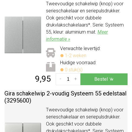
Tweevoudige schakelwip (knop) voor
serieschakelaar en seriepulsdrukker.
Ook geschikt voor dubbele
drukvlakschakelaars*. Serie: Systeem
55, kleur: aluminium mat.
Meer
informatie »
Verwachte levertijd:
1-2 weken
Huidige voorraad:
0 stuk(s)
9,95
-
+
Bestel
Gira schakelwip 2-voudig Systeem 55 edelstaal
(3295600)
Tweevoudige schakelwip (knop) voor
serieschakelaar en seriepulsdrukker.
Ook geschikt voor dubbele
drukvlakschakelaars*. Serie: Systeem