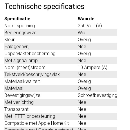
Technische specificaties
Specificatie
Waarde
Nom. spanning
250 Volt (V)
Bedieningswijze
Wip
Kleur
Overig
Halogeenvrij
Nee
Oppervlaktebescherming
Overig
Met signaallamp
Nee
Nom. (meet)stroom
10 Ampère (A)
Tekstveld/beschrijvingsvlak
Nee
Materiaalkwaliteit
Overig
Materiaal
Overig
Bevestigingswijze
Schroefbevestiging
Met verlichting
Nee
Transparant
Nee
Met IFTTT ondersteuning
Nee
Compatible met Apple HomeKit
Nee