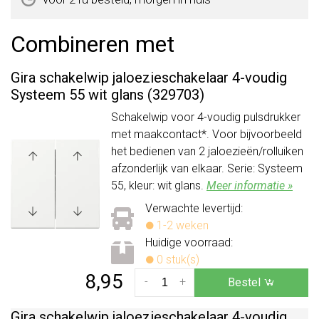
Combineren met
Gira schakelwip jaloezieschakelaar 4-voudig
Systeem 55 wit glans (329703)
Schakelwip voor 4-voudig pulsdrukker
met maakcontact*. Voor bijvoorbeeld
het bedienen van 2 jaloezieën/rolluiken
afzonderlijk van elkaar. Serie: Systeem
55, kleur: wit glans.
Meer informatie »
Verwachte levertijd:
1-2 weken
Huidige voorraad:
0 stuk(s)
8,95
-
+
Bestel
Gira schakelwip jaloezieschakelaar 4-voudig