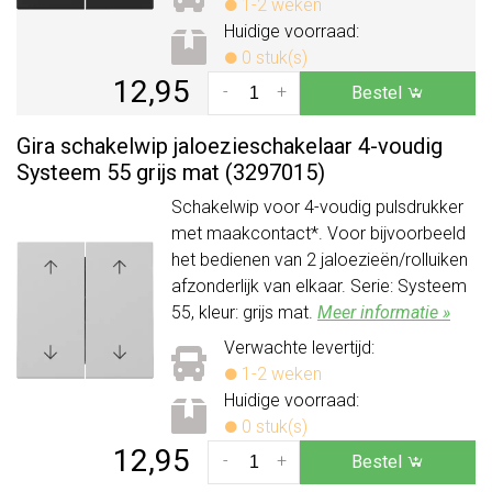
1-2 weken
Huidige voorraad:
0 stuk(s)
12,95
-
+
Bestel
Gira schakelwip jaloezieschakelaar 4-voudig
Systeem 55 grijs mat (3297015)
Schakelwip voor 4-voudig pulsdrukker
met maakcontact*. Voor bijvoorbeeld
het bedienen van 2 jaloezieën/rolluiken
afzonderlijk van elkaar. Serie: Systeem
55, kleur: grijs mat.
Meer informatie »
Verwachte levertijd:
1-2 weken
Huidige voorraad:
0 stuk(s)
12,95
-
+
Bestel