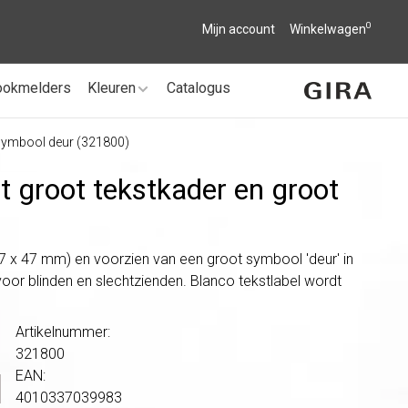
0
Mijn account
Winkelwagen
ookmelders
Kleuren
Catalogus
ëfsymbool deur (321800)
t groot tekstkader en groot
37 x 47 mm) en voorzien van een groot symbool 'deur' in
oor blinden en slechtzienden. Blanco tekstlabel wordt
Artikelnummer:
321800
EAN:
4010337039983