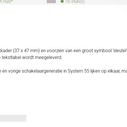
n huis*
16 stuk(s)
tkader (37 x 47 mm) en voorzien van een groot symbool 'sleutel'
o tekstlabel wordt meegeleverd.
en vorige schakelaargeneratie in System 55 lijken op elkaar, m