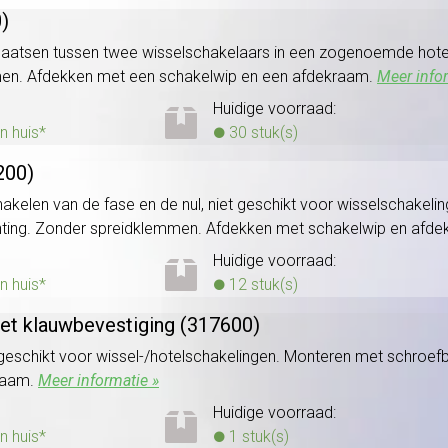
)
laatsen tussen twee wisselschakelaars in een zogenoemde hotels
men. Afdekken met een schakelwip en een afdekraam.
Meer info
Huidige voorraad:
n huis*
30 stuk(s)
200)
elen van de fase en de nul, niet geschikt voor wisselschakeling.
chting. Zonder spreidklemmen. Afdekken met schakelwip en afd
Huidige voorraad:
n huis*
12 stuk(s)
et klauwbevestiging (317600)
 geschikt voor wissel-/hotelschakelingen. Monteren met schroef
raam.
Meer informatie »
Huidige voorraad:
n huis*
1 stuk(s)