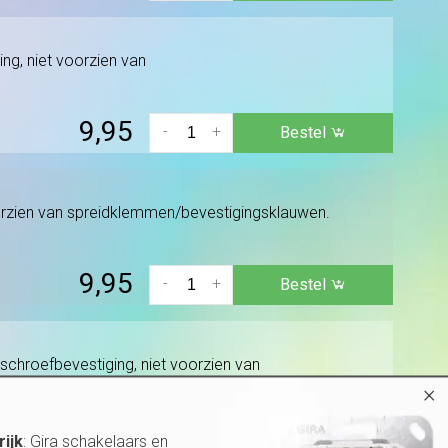
ng, niet voorzien van
9,95
-
+
Bestel
oorzien van spreidklemmen/bevestigingsklauwen.
9,95
-
+
Bestel
schroefbevestiging, niet voorzien van
×
9,95
-
+
Bestel
rijk
: Gira schakelaars en