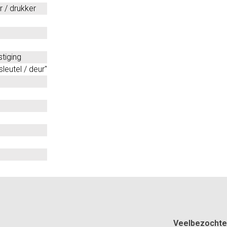
 / drukker
tiging
leutel / deur"
Veelbezochte