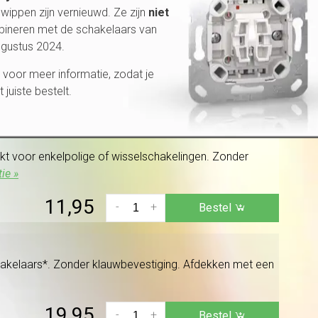
wippen zijn vernieuwd. Ze zijn
niet
bineren met de schakelaars van
ugustus 2024.
chroefbevestiging en/of bevestigingsklauwen
voor meer informatie, zodat je
et juiste bestelt.
13,95
-
+
Bestel
kt voor enkelpolige of wisselschakelingen. Zonder
ie »
11,95
-
+
Bestel
schakelaars*. Zonder klauwbevestiging. Afdekken met een
19,95
-
+
Bestel