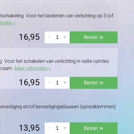
chakeling. Voor het bedienen van verlichting op 3 (of
rmatie »
16,95
-
+
Bestel
 Voor het schakelen van verlichting in natte ruimtes
ekraam.
Meer informatie »
16,95
-
+
Bestel
bevestiging en/of bevestigingsklauwen (spreidklemmen).
13,95
-
+
Bestel