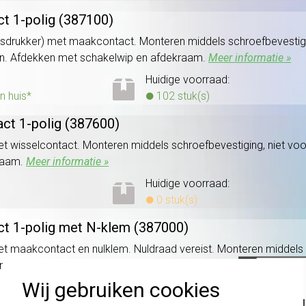
t 1-polig (387100)
lsdrukker) met maakcontact. Monteren middels schroefbevestigi
n. Afdekken met schakelwip en afdekraam.
Meer informatie »
Huidige voorraad:
n huis*
102 stuk(s)
act 1-polig (387600)
met wisselcontact. Monteren middels schroefbevestiging, niet v
raam.
Meer informatie »
Huidige voorraad:
0 stuk(s)
ct 1-polig met N-klem (387000)
et maakcontact en nulklem. Nuldraad vereist. Monteren middels 
n. Afdekken met schakelwip en afdekraam.
Meer informatie »
Wij gebruiken cookies
Huidige voorraad:
Belang
0 stuk(s)