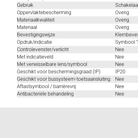
Gebruik
Schakelaar
Oppervlaktebescherming
Overig
Materiaalkwaliteit
Overig
Materiaal
Overig
Bevestigingswijze
Klembeves
Opdruk/indicatie
Symbool "s
Controlevenster/verlicht
Nee
Met indicatieveld
Nee
Met verwisselbare lens/symbool
Nee
Geschikt voor beschermingsgraad (IP)
IP20
Geschikt voor bussysteem-toetsaansluiting
Nee
Aftastsymbool / barrièrevrij
Nee
Antibacteriële behandeling
Nee