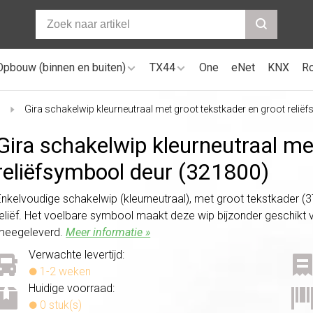
Opbouw (binnen en buiten)
TX44
One
eNet
KNX
R
)
Gira schakelwip kleurneutraal met groot tekstkader en groot reli
Gira schakelwip kleurneutraal me
reliëfsymbool deur (321800)
Enkelvoudige schakelwip (kleurneutraal), met groot tekstkader (
reliëf. Het voelbare symbool maakt deze wip bijzonder geschikt v
meegeleverd.
Meer informatie »
Verwachte levertijd:
1-2 weken
Huidige voorraad:
0 stuk(s)