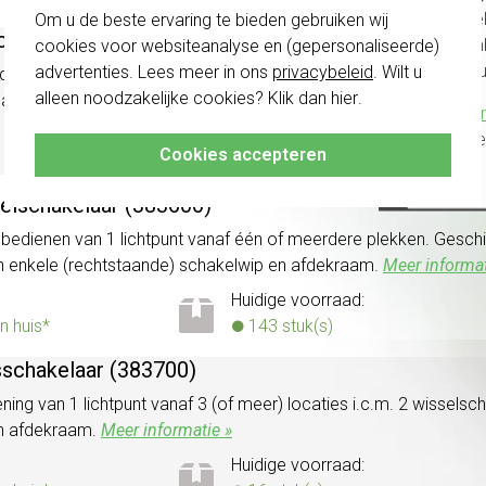
schakel
Om u de beste ervaring te bieden gebruiken wij
t 1-polig met apart meldcontact (387200)
te com
cookies voor websiteanalyse en (gepersonaliseerde)
vóór a
advertenties. Lees meer in ons
privacybeleid
. Wilt u
sdrukker) maakcontact, met apart meldcontact. Monteren met s
alleen noodzakelijke cookies? Klik dan
hier
.
hakelwip en afdekraam.
Meer informatie »
Klik hier
Huidige voorraad:
altijd h
Cookies accepteren
0 stuk(s)
selschakelaar (383600)
 bedienen van 1 lichtpunt vanaf één of meerdere plekken. Geschi
n enkele (rechtstaande) schakelwip en afdekraam.
Meer informat
Huidige voorraad:
n huis*
143 stuk(s)
isschakelaar (383700)
ening van 1 lichtpunt vanaf 3 (of meer) locaties i.c.m. 2 wissel
en afdekraam.
Meer informatie »
Huidige voorraad: