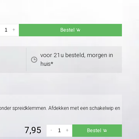
+
Bestel
voor 21u besteld, morgen in
huis*
. Zonder spreidklemmen. Afdekken met een schakelwip en
7,95
-
+
Bestel