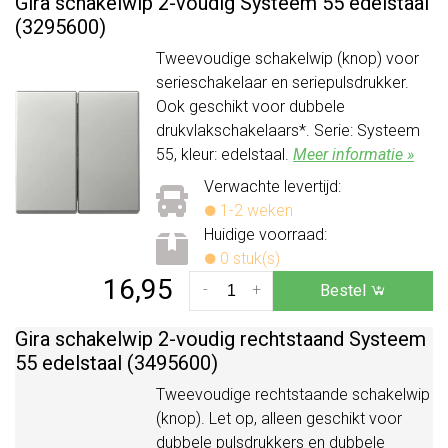
Gira schakelwip 2-voudig Systeem 55 edelstaal
(3295600)
Tweevoudige schakelwip (knop) voor
serieschakelaar en seriepulsdrukker.
Ook geschikt voor dubbele
drukvlakschakelaars*. Serie: Systeem
55, kleur: edelstaal.
Meer informatie »
Verwachte levertijd:
1-2 weken
Huidige voorraad:
0 stuk(s)
16,95
-
+
Bestel
Gira schakelwip 2-voudig rechtstaand Systeem
55 edelstaal (3495600)
Tweevoudige rechtstaande schakelwip
(knop). Let op, alleen geschikt voor
dubbele pulsdrukkers en dubbele