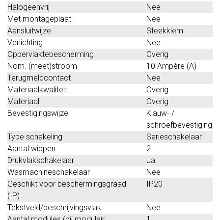
Halogeenvrij
Nee
Met montageplaat
Nee
Aansluitwijze
Steekklem
Verlichting
Nee
Oppervlaktebescherming
Overig
Nom. (meet)stroom
10 Ampère (A)
Terugmeldcontact
Nee
Materiaalkwaliteit
Overig
Materiaal
Overig
Bevestigingswijze
Klauw- /
schroefbevestiging
Type schakeling
Serieschakelaar
Aantal wippen
2
Drukvlakschakelaar
Ja
Wasmachineschakelaar
Nee
Geschikt voor beschermingsgraad
IP20
(IP)
Tekstveld/beschrijvingsvlak
Nee
Aantal modules (bij modulair
1