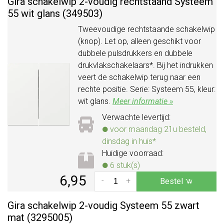
Gira schakelwip 2-voudig rechtstaand Systeem
55 wit glans (349503)
Tweevoudige rechtstaande schakelwip
(knop). Let op, alleen geschikt voor
dubbele pulsdrukkers en dubbele
drukvlakschakelaars*. Bij het indrukken
veert de schakelwip terug naar een
rechte positie. Serie: Systeem 55, kleur:
wit glans.
Meer informatie »
Verwachte levertijd:
voor maandag 21u besteld,
dinsdag in huis*
Huidige voorraad:
6 stuk(s)
6,95
-
+
Bestel
Gira schakelwip 2-voudig Systeem 55 zwart
mat (3295005)