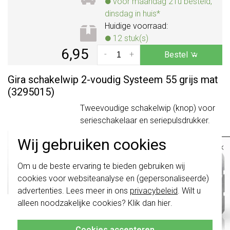
voor maandag 21u besteld,
dinsdag in huis*
Huidige voorraad:
12 stuk(s)
6,95
-
+
Bestel
Gira schakelwip 2-voudig Systeem 55 grijs mat
(3295015)
Tweevoudige schakelwip (knop) voor
serieschakelaar en seriepulsdrukker.
Ook geschikt voor dubbele
Wij gebruiken cookies
drukvlakschakelaars*. Serie: Systeem
×
55, kleur: grijs mat.
Meer informatie »
Belangrijk
: Gira schakelaars en
Om u de beste ervaring te bieden gebruiken wij
schakelwippen zijn vernieuwd. Ze zijn
Verwachte levertijd:
cookies voor websiteanalyse en (gepersonaliseerde)
niet
te combineren met de schakelaars
voor maandag 21u besteld,
van vóór augustus 2024.
advertenties. Lees meer in ons
privacybeleid
. Wilt u
dinsdag in huis*
alleen noodzakelijke cookies? Klik dan
hier
.
Klik hier
voor meer informatie, zodat je
Huidige voorraad:
altijd het juiste bestelt.
5 stuk(s)
Cookies accepteren