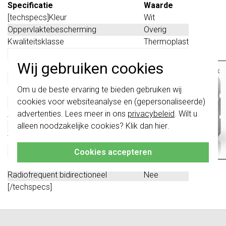
Specificatie
Waarde
[techspecs]Kleur
Wit
Oppervlaktebescherming
Overig
Kwaliteitsklasse
Thermoplast
Bussysteem KNX
Ja
Wij gebruiken cookies
Bussysteem RF (radiofrequent)
Nee
×
Bussysteem Powerline
Nee
Belangrijk
: Gira schakelaars en
Om u de beste ervaring te bieden gebruiken wij
Busaansluiting incl.
Nee
schakelwippen zijn vernieuwd. Ze zijn
cookies voor websiteanalyse en (gepersonaliseerde)
Materiaal
Kunststof
niet
te combineren met de schakelaars
van vóór augustus 2024.
advertenties. Lees meer in ons
privacybeleid
. Wilt u
Andere bussystemen
Geen
alleen noodzakelijke cookies? Klik dan
hier
.
Bussysteem LON
Nee
Klik hier
voor meer informatie, zodat je
altijd het juiste bestelt.
Transparant
Nee
Uitvoering oppervlakte
Glanzend
Cookies accepteren
Bussysteem KNX-RF (radiofrequent)
Nee
Radiofrequent bidirectioneel
Nee
[/techspecs]