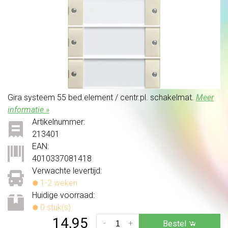
Gira systeem 55 bed.element / centr.pl. schakelmat.
Meer
informatie »
Artikelnummer:
213401
EAN:
4010337081418
Verwachte levertijd:
1-2 weken
Huidige voorraad:
0 stuk(s)
14,95
-
+
Bestel