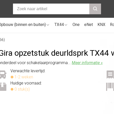
Opbouw (binnen en buiten)
TX44
One
eNet
KNX
R
66)
Gira opzetstuk deurldsprk TX44 
onderdeel voor schakelaarprogramma...
Meer informatie »
Verwachte levertijd:
1-2 weken
Huidige voorraad:
0 stuk(s)