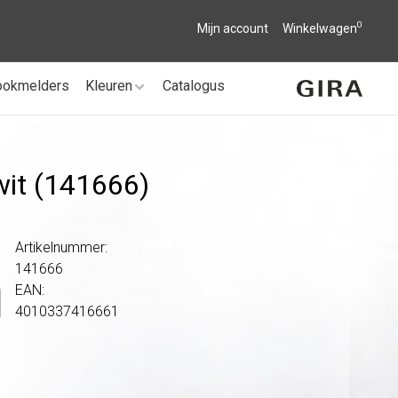
0
Mijn account
Winkelwagen
ookmelders
Kleuren
Catalogus
wit (141666)
Artikelnummer:
141666
EAN:
4010337416661