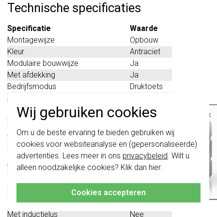
Technische specificaties
Specificatie
Waarde
Montagewijze
Opbouw
Kleur
Antraciet
Modulaire bouwwijze
Ja
Met afdekking
Ja
Bedrijfsmodus
Druktoets
Aantal beltoetsen
6
Wij gebruiken cookies
Installatietechniek
Bussysteem
×
Met infoschild
Ja
Belangrijk
: Gira schakelaars en
Om u de beste ervaring te bieden gebruiken wij
Aantal call-knoppen
6
schakelwippen zijn vernieuwd. Ze zijn
cookies voor websiteanalyse en (gepersonaliseerde)
Materiaal
Kunststof
niet
te combineren met de schakelaars
van vóór augustus 2024.
advertenties. Lees meer in ons
privacybeleid
. Wilt u
Beschermingsgraad (IP)
IP44
alleen noodzakelijke cookies? Klik dan
hier
.
Vandaalbestendig
Ja
Klik hier
voor meer informatie, zodat je
altijd het juiste bestelt.
Met camera
Nee
Met IFTTT ondersteuning
Nee
Cookies accepteren
Handmatig richtbare camera
Nee
Met inductielus
Nee