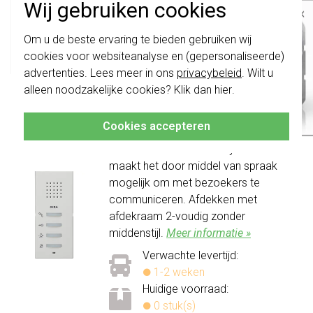
1-2 weken
Wij gebruiken cookies
×
Huidige voorraad:
Belangrijk
: Gira schakelaars en
0 stuk(s)
Om u de beste ervaring te bieden gebruiken wij
schakelwippen zijn vernieuwd. Ze zijn
657,95
cookies voor websiteanalyse en (gepersonaliseerde)
niet
te combineren met de schakelaars
-
+
Bestel
van vóór augustus 2024.
advertenties. Lees meer in ons
privacybeleid
. Wilt u
alleen noodzakelijke cookies? Klik dan
hier
.
Gira huisstation audio opbouw Systeem 55 wit
Klik hier
voor meer informatie, zodat je
altijd het juiste bestelt.
mat (125027)
Cookies accepteren
Dit huisstation maakt deel uit van het
Gira deurcommunicatiesysteem en
maakt het door middel van spraak
mogelijk om met bezoekers te
communiceren. Afdekken met
afdekraam 2-voudig zonder
middenstijl.
Meer informatie »
Verwachte levertijd:
1-2 weken
Huidige voorraad:
0 stuk(s)