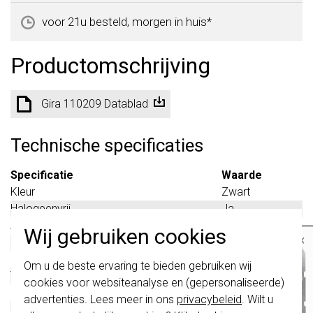
voor 21u besteld, morgen in huis*
Productomschrijving
Gira 110209 Datablad
Technische specificaties
Specificatie
Waarde
Kleur
Zwart
Halogeenvrij
Ja
Aantal eenheden
2
Wij gebruiken cookies
×
Met klapdeksel
Nee
Oppervlaktebescherming
Gelakt
Belangrijk
: Gira schakelaars en
Om u de beste ervaring te bieden gebruiken wij
schakelwippen zijn vernieuwd. Ze zijn
Tekstveld/beschrijvingsvlak
Ja
cookies voor websiteanalyse en (gepersonaliseerde)
niet
te combineren met de schakelaars
Materiaalkwaliteit
Thermoplast
van vóór augustus 2024.
advertenties. Lees meer in ons
privacybeleid
. Wilt u
Materiaal
Kunststof