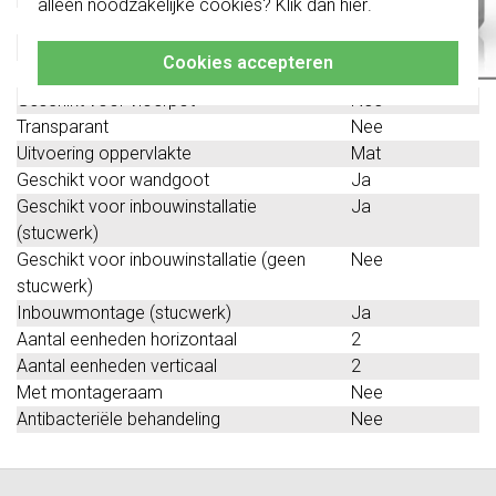
alleen noodzakelijke cookies? Klik dan
hier
.
Klik hier
voor meer informatie, zodat je
Bevestigingswijze
Klembevestiging
altijd het juiste bestelt.
Montagerichting
Verticaal
Cookies accepteren
Beschermingsgraad (IP)
IP20
Geschikt voor vloerpot
Nee
Transparant
Nee
Uitvoering oppervlakte
Mat
Geschikt voor wandgoot
Ja
Geschikt voor inbouwinstallatie
Ja
(stucwerk)
Geschikt voor inbouwinstallatie (geen
Nee
stucwerk)
Inbouwmontage (stucwerk)
Ja
Aantal eenheden horizontaal
2
Aantal eenheden verticaal
2
Met montageraam
Nee
Antibacteriële behandeling
Nee