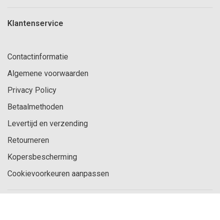
Klantenservice
Contactinformatie
Algemene voorwaarden
Privacy Policy
Betaalmethoden
Levertijd en verzending
Retourneren
Kopersbescherming
Cookievoorkeuren aanpassen
© Copyright 2026 Girastore.nl - alle prijzen zijn inclusief BTW.
-
Girastore.nl
scoort
4.55
/
5
met
2634
klantbeoordelingen op
Trusted