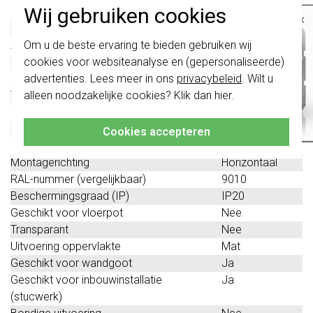
Wij gebruiken cookies
Kleur
Wit
×
Halogeenvrij
Ja
Belangrijk
: Gira schakelaars en
Aantal eenheden
5
Om u de beste ervaring te bieden gebruiken wij
schakelwippen zijn vernieuwd. Ze zijn
Met klapdeksel
Nee
cookies voor websiteanalyse en (gepersonaliseerde)
niet
te combineren met de schakelaars
van vóór augustus 2024.
Oppervlaktebescherming
Overig
advertenties. Lees meer in ons
privacybeleid
. Wilt u
Tekstveld/beschrijvingsvlak
Ja
alleen noodzakelijke cookies? Klik dan
hier
.
Klik hier
voor meer informatie, zodat je
altijd het juiste bestelt.
Kwaliteitsklasse
Thermoplast
Materiaal
Kunststof
Cookies accepteren
Bevestigingswijze
Klembevestiging
Montagerichting
Horizontaal
RAL-nummer (vergelijkbaar)
9010
Beschermingsgraad (IP)
IP20
Geschikt voor vloerpot
Nee
Transparant
Nee
Uitvoering oppervlakte
Mat
Geschikt voor wandgoot
Ja
Geschikt voor inbouwinstallatie
Ja
(stucwerk)