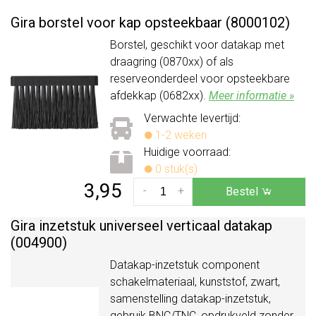
Gira borstel voor kap opsteekbaar (8000102)
Borstel, geschikt voor datakap met
draagring (0870xx) of als
reserveonderdeel voor opsteekbare
afdekkap (0682xx).
Meer informatie »
Verwachte levertijd:
1-2 weken
Huidige voorraad:
0 stuk(s)
3,95
-
+
Bestel
Gira inzetstuk universeel verticaal datakap
(004900)
Datakap-inzetstuk component
schakelmateriaal, kunststof, zwart,
samenstelling datakap-inzetstuk,
gebruik BNC/TNC, opdrukveld zonder