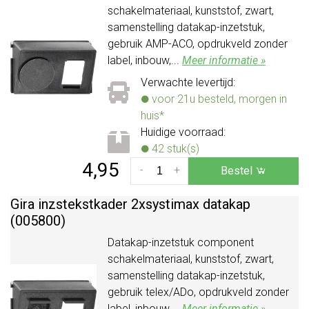
schakelmateriaal, kunststof, zwart,
samenstelling datakap-inzetstuk,
gebruik AMP-ACO, opdrukveld zonder
label, inbouw,...
Meer informatie »
Verwachte levertijd:
voor 21u besteld, morgen in
huis*
Huidige voorraad:
42 stuk(s)
4,95
-
+
Bestel
Gira inzstekstkader 2xsystimax datakap
(005800)
Datakap-inzetstuk component
schakelmateriaal, kunststof, zwart,
samenstelling datakap-inzetstuk,
gebruik telex/ADo, opdrukveld zonder
label, inbouw,...
Meer informatie »