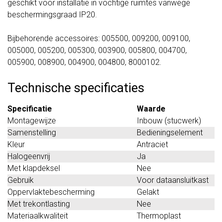
geschikt voor installatie in vochtige ruimtes vanwege
beschermingsgraad IP20.
Bijbehorende accessoires: 005500, 009200, 009100,
005000, 005200, 005300, 003900, 005800, 004700,
005900, 008900, 004900, 004800, 8000102.
Technische specificaties
Specificatie
Waarde
Montagewijze
Inbouw (stucwerk)
Samenstelling
Bedieningselement
Kleur
Antraciet
Halogeenvrij
Ja
Met klapdeksel
Nee
Gebruik
Voor dataansluitkast
Oppervlaktebescherming
Gelakt
Met trekontlasting
Nee
Materiaalkwaliteit
Thermoplast