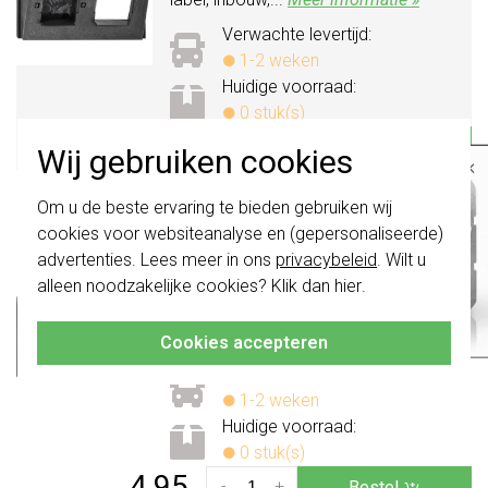
Verwachte levertijd:
1-2 weken
Huidige voorraad:
0 stuk(s)
4,95
-
+
Bestel
Wij gebruiken cookies
×
Belangrijk
: Gira schakelaars en
Gira inzetstuk acs-ibm datakap (004700)
Om u de beste ervaring te bieden gebruiken wij
schakelwippen zijn vernieuwd. Ze zijn
cookies voor websiteanalyse en (gepersonaliseerde)
Datakap-inzetstuk component
niet
te combineren met de schakelaars
van vóór augustus 2024.
advertenties. Lees meer in ons
privacybeleid
. Wilt u
schakelmateriaal, kunststof, zwart,
alleen noodzakelijke cookies? Klik dan
hier
.
samenstelling datakap-inzetstuk,
Klik hier
voor meer informatie, zodat je
altijd het juiste bestelt.
gebruik modular-Jack, opdrukveld
zonder label,...
Meer informatie »
Cookies accepteren
Verwachte levertijd:
1-2 weken
Huidige voorraad:
0 stuk(s)
4,95
-
+
Bestel