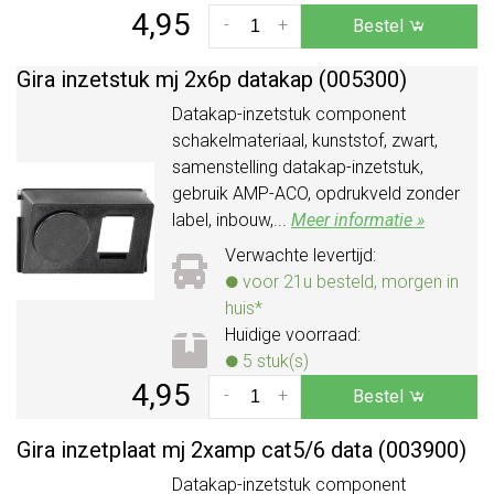
4,95
-
+
Bestel
Gira inzetstuk mj 2x6p datakap (005300)
Datakap-inzetstuk component
schakelmateriaal, kunststof, zwart,
samenstelling datakap-inzetstuk,
gebruik AMP-ACO, opdrukveld zonder
label, inbouw,...
Meer informatie »
Verwachte levertijd:
voor 21u besteld, morgen in
huis*
Huidige voorraad:
5 stuk(s)
4,95
-
+
Bestel
Gira inzetplaat mj 2xamp cat5/
6 data (003900)
Datakap-inzetstuk component