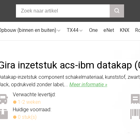
Opbouw (binnen en buiten)
TX44
One
eNet
KNX
R
Gira inzetstuk acs-ibm datakap 
Datakap-inzetstuk component schakelmateriaal, kunststof, zwart,
Jack, opdrukveld zonder label,...
Meer informatie »
Verwachte levertijd:
1-2 weken
Huidige voorraad:
0 stuk(s)