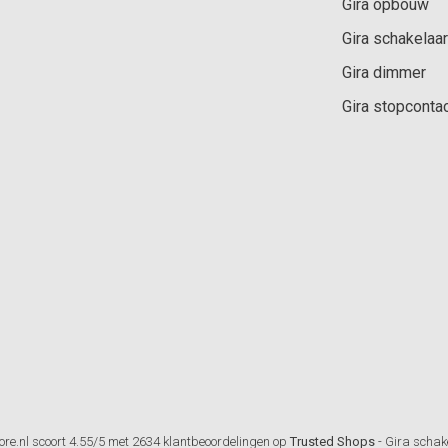
Gira opbouw
Gira schakelaar
Gira dimmer
Gira stopconta
ore.nl
scoort
4.55
/
5
met
2634
klantbeoordelingen op
Trusted Shops
-
Gira schak