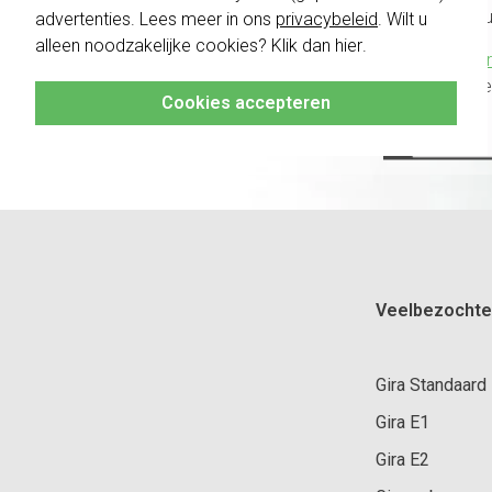
vóór a
advertenties. Lees meer in ons
privacybeleid
. Wilt u
alleen noodzakelijke cookies? Klik dan
hier
.
Klik hier
altijd h
Cookies accepteren
Veelbezochte
Gira Standaard
Gira E1
Gira E2