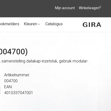
0
Mijn account
Winkelwagen
ookmelders
Kleuren
Catalogus
(004700)
 samenstelling datakap-inzetstuk, gebruik modular-
Artikelnummer:
004700
EAN:
4010337047001