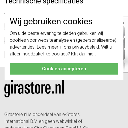
Technische specificaties
Specificatie
Waarde
Wij gebruiken cookies
Kleur
Wit
×
Afsluitbaar
Nee
Belangrijk
: Gira schakelaars en
Om u de beste ervaring te bieden gebruiken wij
Met klapdeksel
Nee
schakelwippen zijn vernieuwd. Ze zijn
cookies voor websiteanalyse en (gepersonaliseerde)
Afmetingen
VK50 / VK50
niet
te combineren met de schakelaars
van vóór augustus 2024.
advertenties. Lees meer in ons
privacybeleid
. Wilt u
Met tekstveld
Nee
alleen noodzakelijke cookies? Klik dan
hier
.
RAL-nummer (vergelijkbaar)
9010
Klik hier
voor meer informatie, zodat je
altijd het juiste bestelt.
Cookies accepteren
Girastore.nl is onderdeel van e-Stores
International B.V. en geen webwinkel of