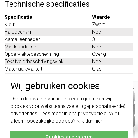
Technische specificaties
Specificatie
Waarde
Kleur
Zwart
Halogeenvrij
Nee
Aantal eenheden
3
Met klapdeksel
Nee
Oppervlaktebescherming
Overig
Tekstveld/beschrijvingsvlak
Nee
Materiaalkwaliteit
Glas
Materiaal
Glas
Wij gebruiken cookies
Bevestigingswijze
Klembevestiging
×
Montagerichting
Horizontaal en
Belangrijk
: Gira schakelaars en
verticaal
Om u de beste ervaring te bieden gebruiken wij
schakelwippen zijn vernieuwd. Ze zijn
Beschermingsgraad (IP)
IP20
cookies voor websiteanalyse en (gepersonaliseerde)
niet
te combineren met de schakelaars
van vóór augustus 2024.
Geschikt voor vloerpot
Nee
advertenties. Lees meer in ons
privacybeleid
. Wilt u
Transparant
Nee
alleen noodzakelijke cookies? Klik dan
hier
.
Klik hier
voor meer informatie, zodat je
Uitvoering oppervlakte
Glanzend
altijd het juiste bestelt.
Geschikt voor wandgoot
Nee
Cookies accepteren