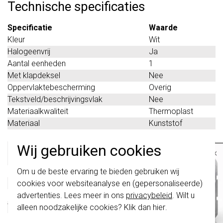
Technische specificaties
Specificatie
Waarde
Kleur
Wit
Halogeenvrij
Ja
Aantal eenheden
1
Met klapdeksel
Nee
Oppervlaktebescherming
Overig
Tekstveld/beschrijvingsvlak
Nee
Materiaalkwaliteit
Thermoplast
Materiaal
Kunststof
Bevestigingswijze
Klembevestiging
Wij gebruiken cookies
Montagerichting
Horizontaal en
×
verticaal
Belangrijk
: Gira schakelaars en
RAL-nummer (vergelijkbaar)
9010
Om u de beste ervaring te bieden gebruiken wij
schakelwippen zijn vernieuwd. Ze zijn
Beschermingsgraad (IP)
IP20
cookies voor websiteanalyse en (gepersonaliseerde)
niet
te combineren met de schakelaars
van vóór augustus 2024.
Geschikt voor vloerpot
Nee
advertenties. Lees meer in ons
privacybeleid
. Wilt u
Transparant
Nee
alleen noodzakelijke cookies? Klik dan
hier
.
Klik hier
voor meer informatie, zodat je
Uitvoering oppervlakte
Glanzend
altijd het juiste bestelt.