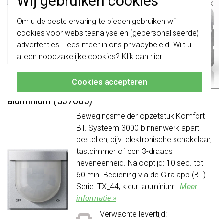
Wij gebruiken cookies
×
Verwachte levertijd:
1-2 weken
Belangrijk
: Gira schakelaars en
Om u de beste ervaring te bieden gebruiken wij
schakelwippen zijn vernieuwd. Ze zijn
Huidige voorraad:
cookies voor websiteanalyse en (gepersonaliseerde)
niet
te combineren met de schakelaars
0 stuk(s)
van vóór augustus 2024.
advertenties. Lees meer in ons
privacybeleid
. Wilt u
81,95
-
+
Bestel
alleen noodzakelijke cookies? Klik dan
hier
.
Klik hier
voor meer informatie, zodat je
altijd het juiste bestelt.
Gira Systeem 3000 bewegingsmelder
Cookies accepteren
opzetstuk 2.20 m Komfort Bluetooth TX44
aluminium (537665)
Bewegingsmelder opzetstuk Komfort
BT. Systeem 3000 binnenwerk apart
bestellen, bijv. elektronische schakelaar,
tastdimmer of een 3-draads
neveneenheid. Nalooptijd: 10 sec. tot
60 min. Bediening via de Gira app (BT).
Serie: TX_44, kleur: aluminium.
Meer
informatie »
Verwachte levertijd: