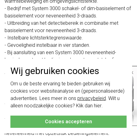
warmtebeweging en omgevingslichtsterkte.
- Bedrijf met System 3000 schakel- of dim-basiselement of
basiselement voor neveneenheid 3-draads.
- Uitbreiding van het detectiebereik in combinatie met
basiselement voor neveneenheid 3-draads.
- Instelbare lichtsterktegrenswaarde.
- Gevoeligheid instelbaar in vier standen.
- Bij aansluiting van een System 3000 neveneenheid-
basiselement met bedieningselement-opzetstuk of
mechanisch drukcontact aan de hoofdeenheid kan de
Wij gebruiken cookies
×
verlichting voor de duur van de nalooptijd worden
Belangrijk
: Gira schakelaars en
ingeschakeld of gedimd.
Om u de beste ervaring te bieden gebruiken wij
schakelwippen zijn vernieuwd. Ze zijn
cookies voor websiteanalyse en (gepersonaliseerde)
niet
te combineren met de schakelaars
Met System 3000 dimmer-basiselement:
van vóór augustus 2024.
advertenties. Lees meer in ons
privacybeleid
. Wilt u
- Inschakelen met de laatst ingestelde lichtsterkte of
alleen noodzakelijke cookies? Klik dan
hier
.
Klik hier
voor meer informatie, zodat je
opgeslagen inschakellichtsterkte.
altijd het juiste bestelt.
- De inschakellichtsterkte kan alleen permanent worden
Cookies accepteren
opgeslagen via System 3000 basiselement voor
neveneenheid met opzetstuk bedieningselement.