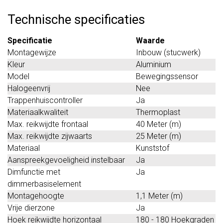
Technische specificaties
Specificatie
Waarde
Montagewijze
Inbouw (stucwerk)
Kleur
Aluminium
Model
Bewegingssensor
Halogeenvrij
Nee
Trappenhuiscontroller
Ja
Materiaalkwaliteit
Thermoplast
Max. reikwijdte frontaal
40 Meter (m)
Max. reikwijdte zijwaarts
25 Meter (m)
Materiaal
Kunststof
Aanspreekgevoeligheid instelbaar
Ja
Dimfunctie met
Ja
dimmerbasiselement
Montagehoogte
1,1 Meter (m)
Vrije dierzone
Ja
Hoek reikwijdte horizontaal
180 - 180 Hoekgraden