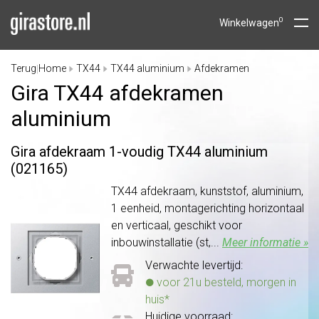
0
Winkelwagen
Terug
Home
TX44
TX44 aluminium
Afdekramen
|
Gira TX44 afdekramen
aluminium
Gira afdekraam 1-voudig TX44 aluminium
(021165)
TX44 afdekraam, kunststof, aluminium,
1 eenheid, montagerichting horizontaal
en verticaal, geschikt voor
inbouwinstallatie (st,...
Meer informatie »
Verwachte levertijd:
voor 21u besteld, morgen in
huis*
Huidige voorraad: