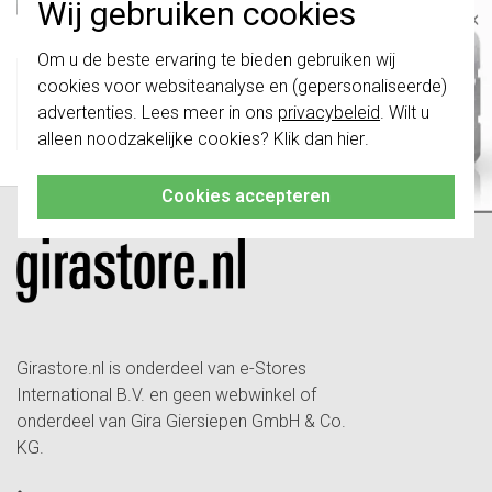
Wij gebruiken cookies
Verwachte levertijd:
×
1-2 weken
Belangrijk
: Gira schakelaars en
Om u de beste ervaring te bieden gebruiken wij
Huidige voorraad:
schakelwippen zijn vernieuwd. Ze zijn
cookies voor websiteanalyse en (gepersonaliseerde)
niet
te combineren met de schakelaars
0 stuk(s)
van vóór augustus 2024.
advertenties. Lees meer in ons
privacybeleid
. Wilt u
64,95
-
+
Bestel
alleen noodzakelijke cookies? Klik dan
hier
.
Klik hier
voor meer informatie, zodat je
altijd het juiste bestelt.
Cookies accepteren
Girastore.nl is onderdeel van e-Stores
International B.V. en geen webwinkel of
onderdeel van Gira Giersiepen GmbH & Co.
KG.