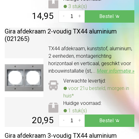
3 stuk(s)
14,95
-
+
Bestel
Gira afdekraam 2-voudig TX44 aluminium
(021265)
TX44 afdekraam, kunststof, aluminium,
2 eenheden, montagerichting
horizontaal en verticaal, geschikt voor
inbouwinstallatie (st,...
Meer informatie »
Verwachte levertijd:
voor 21u besteld, morgen in
huis*
Huidige voorraad:
1 stuk(s)
20,95
-
+
Bestel
Gira afdekraam 3-voudig TX44 aluminium