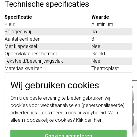
Technische specificaties
Specificatie
Waarde
Kleur
Aluminium
Halogeenvrij
Ja
Aantal eenheden
3
Met klapdeksel
Nee
Oppervlaktebescherming
Gelakt
Tekstveld/beschrijvingsvlak
Nee
Materiaalkwaliteit
Thermoplast
Materiaal
Kunststof
Wij gebruiken cookies
Bevestigingswijze
Klembevestiging
×
Montagerichting
Horizontaal en
Belangrijk
: Gira schakelaars en
verticaal
Om u de beste ervaring te bieden gebruiken wij
schakelwippen zijn vernieuwd. Ze zijn
Beschermingsgraad (IP)
IP44
cookies voor websiteanalyse en (gepersonaliseerde)
niet
te combineren met de schakelaars
van vóór augustus 2024.
Geschikt voor vloerpot
Nee
advertenties. Lees meer in ons
privacybeleid
. Wilt u
Transparant
Nee
alleen noodzakelijke cookies? Klik dan
hier
.
Klik hier
voor meer informatie, zodat je
Geschikt voor wandgoot
Nee
altijd het juiste bestelt.
Geschikt voor inbouwinstallatie
Ja
Cookies accepteren