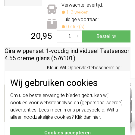
Verwachte levertijd:
1-2 weken
Huidige voorraad:
0 stuk(s)
20,95
-
+
Bestel
Gira wippenset 1-voudig individueel Tastsensor
4.55 creme glans (576101)
Kleur: Wit Oppervlaktebescherming:
Overig Materiaalkwaliteit: Thermoplast
Wij gebruiken cookies
Bussysteem KNX: Ja Bussysteem
×
radiofrequent: Nee Bussysteem
Belangrijk
: Gira schakelaars en
Om u de beste ervaring te bieden gebruiken wij
Powerline: Nee Busaansluiting incl.: Nee
schakelwippen zijn vernieuwd. Ze zijn
cookies voor websiteanalyse en (gepersonaliseerde)
niet
te combineren met de schakelaars
Materiaal: Kunststof Aantal toetsen:
van vóór augustus 2024.
advertenties. Lees meer in ons
privacybeleid
. Wilt u
1...
Meer informatie »
alleen noodzakelijke cookies? Klik dan
hier
.
Klik hier
voor meer informatie, zodat je
Verwachte levertijd:
altijd het juiste bestelt.
1-2 weken
Cookies accepteren