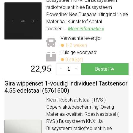
Bussysteem KNX: Ja Bussysteem
radiofrequent: Nee Bussysteem
Powerline: Nee Busaansluiting incl.: Nee
Materiaal: Kunststof Aantal
toetsen:...
Meer informatie »
Verwachte levertijd:
1-2 weken
Huidige voorraad:
0 stuk(s)
22,95
-
+
Bestel
Gira wippenset 1-voudig individueel Tastsensor
4.55 edelstaal (5761600)
Kleur: Roestvaststaal ( RVS )
Oppervlaktebescherming: Overig
Materiaalkwaliteit: Roestvaststaal (
RVS ) Bussysteem KNX: Ja
Bussysteem radiofrequent: Nee