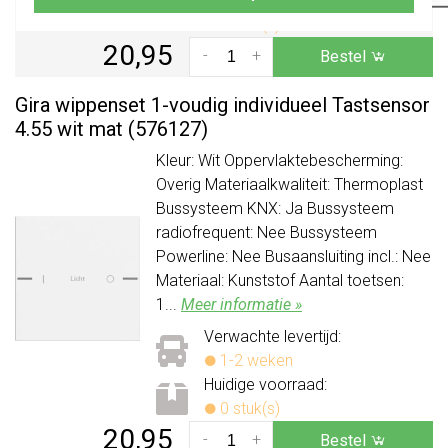
Huidige voorraad:
0 stuk(s)
20,95
-
+
Bestel
Gira wippenset 1-voudig individueel Tastsensor
4.55 wit mat (576127)
Kleur: Wit Oppervlaktebescherming:
Overig Materiaalkwaliteit: Thermoplast
Bussysteem KNX: Ja Bussysteem
radiofrequent: Nee Bussysteem
Powerline: Nee Busaansluiting incl.: Nee
Materiaal: Kunststof Aantal toetsen:
1...
Meer informatie »
Verwachte levertijd:
1-2 weken
Huidige voorraad:
0 stuk(s)
20,95
-
+
Bestel