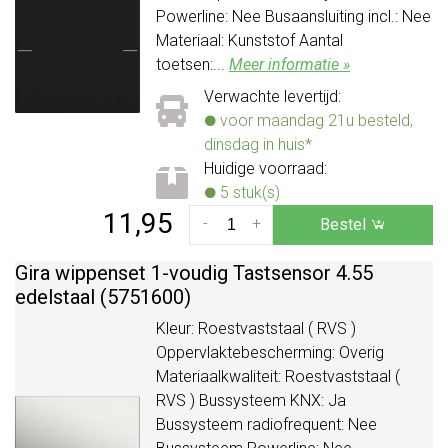
Powerline: Nee Busaansluiting incl.: Nee
Materiaal: Kunststof Aantal
toetsen:...
Meer informatie »
Verwachte levertijd:
voor maandag 21u besteld,
dinsdag in huis*
Huidige voorraad:
5 stuk(s)
11,95
-
+
Bestel
Gira wippenset 1-voudig Tastsensor 4.55
edelstaal (5751600)
Kleur: Roestvaststaal ( RVS )
Oppervlaktebescherming: Overig
Materiaalkwaliteit: Roestvaststaal (
RVS ) Bussysteem KNX: Ja
Bussysteem radiofrequent: Nee