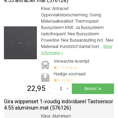
4.55 antraciet mat (576128)
Kleur: Antraciet
Oppervlaktebescherming: Overig
Materiaalkwaliteit: Thermoplast
Bussysteem KNX: Ja Bussysteem
radiofrequent: Nee Bussysteem
Powerline: Nee Busaansluiting incl.: Nee
Materiaal: Kunststof Aantal toet...
Meer
informatie »
Verwachte levertijd:
1-2 weken
Huidige voorraad:
0 stuk(s)
22,95
-
+
Bestel
Gira wippenset 1-voudig individueel Tastsensor
4.55 aluminium mat (576126)
Kleur: Aluminium