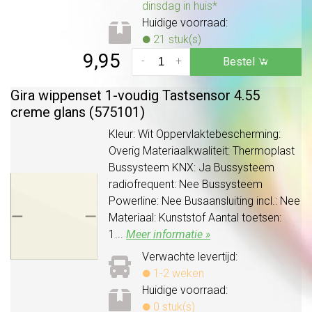
dinsdag in huis*
Huidige voorraad:
21 stuk(s)
9,95
-
+
Bestel
Gira wippenset 1-voudig Tastsensor 4.55
creme glans (575101)
Kleur: Wit Oppervlaktebescherming:
Overig Materiaalkwaliteit: Thermoplast
Bussysteem KNX: Ja Bussysteem
radiofrequent: Nee Bussysteem
Powerline: Nee Busaansluiting incl.: Nee
Materiaal: Kunststof Aantal toetsen:
1...
Meer informatie »
Verwachte levertijd:
1-2 weken
Huidige voorraad:
0 stuk(s)