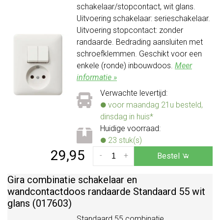
schakelaar/stopcontact, wit glans.
Uitvoering schakelaar: serieschakelaar.
Uitvoering stopcontact: zonder
randaarde. Bedrading aansluiten met
schroefklemmen. Geschikt voor een
enkele (ronde) inbouwdoos.
Meer
informatie »
Verwachte levertijd:
voor maandag 21u besteld,
dinsdag in huis*
Huidige voorraad:
23 stuk(s)
29,95
-
+
Bestel
Gira combinatie schakelaar en
wandcontactdoos randaarde Standaard 55 wit
glans (017603)
Standaard 55 combinatie