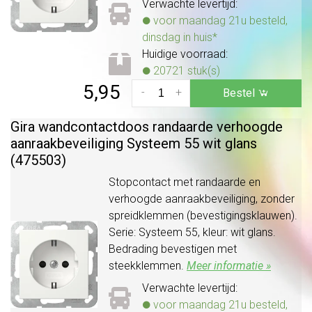
Verwachte levertijd:
voor maandag 21u besteld,
dinsdag in huis*
Huidige voorraad:
20721 stuk(s)
5,95
-
+
Bestel
Gira wandcontactdoos randaarde verhoogde
aanraakbeveiliging Systeem 55 wit glans
(475503)
Stopcontact met randaarde en
verhoogde aanraakbeveiliging, zonder
spreidklemmen (bevestigingsklauwen).
Serie: Systeem 55, kleur: wit glans.
Bedrading bevestigen met
steekklemmen.
Meer informatie »
Verwachte levertijd:
voor maandag 21u besteld,