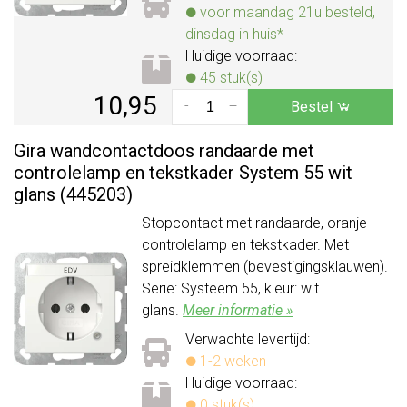
voor maandag 21u besteld,
dinsdag in huis*
Huidige voorraad:
45 stuk(s)
10,95
-
+
Bestel
Gira wandcontactdoos randaarde met
controlelamp en tekstkader System 55 wit
glans (445203)
Stopcontact met randaarde, oranje
controlelamp en tekstkader. Met
spreidklemmen (bevestigingsklauwen).
Serie: Systeem 55, kleur: wit
glans.
Meer informatie »
Verwachte levertijd:
1-2 weken
Huidige voorraad:
0 stuk(s)