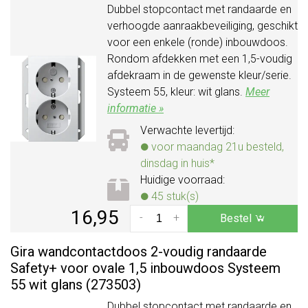
Dubbel stopcontact met randaarde en
verhoogde aanraakbeveiliging, geschikt
voor een enkele (ronde) inbouwdoos.
Rondom afdekken met een 1,5-voudig
afdekraam in de gewenste kleur/serie.
Systeem 55, kleur: wit glans.
Meer
informatie »
Verwachte levertijd:
voor maandag 21u besteld,
dinsdag in huis*
Huidige voorraad:
45 stuk(s)
16,95
-
+
Bestel
Gira wandcontactdoos 2-voudig randaarde
Safety+ voor ovale 1,5 inbouwdoos Systeem
55 wit glans (273503)
Dubbel stopcontact met randaarde en