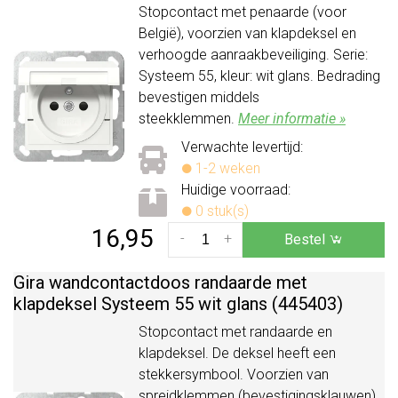
Stopcontact met penaarde (voor
België), voorzien van klapdeksel en
verhoogde aanraakbeveiliging. Serie:
Systeem 55, kleur: wit glans. Bedrading
bevestigen middels
steekklemmen.
Meer informatie »
Verwachte levertijd:
1-2 weken
Huidige voorraad:
0 stuk(s)
16,95
-
+
Bestel
Gira wandcontactdoos randaarde met
klapdeksel Systeem 55 wit glans (445403)
Stopcontact met randaarde en
klapdeksel. De deksel heeft een
stekkersymbool. Voorzien van
spreidklemmen (bevestigingsklauwen).