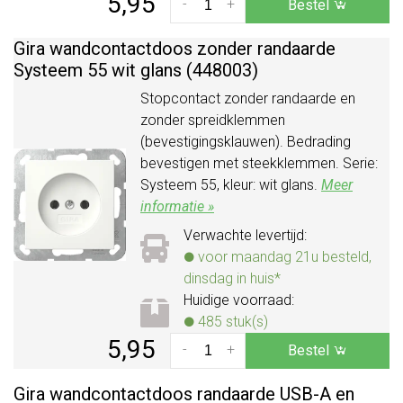
5,95
-
+
Bestel
Gira wandcontactdoos zonder randaarde
Systeem 55 wit glans (448003)
Stopcontact zonder randaarde en
zonder spreidklemmen
(bevestigingsklauwen). Bedrading
bevestigen met steekklemmen. Serie:
Systeem 55, kleur: wit glans.
Meer
informatie »
Verwachte levertijd:
voor maandag 21u besteld,
dinsdag in huis*
Huidige voorraad:
485 stuk(s)
5,95
-
+
Bestel
Gira wandcontactdoos randaarde USB-A en