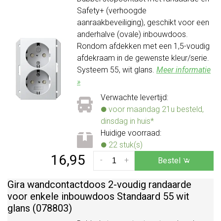
Safety+ (verhoogde
aanraakbeveiliging), geschikt voor een
anderhalve (ovale) inbouwdoos.
Rondom afdekken met een 1,5-voudig
afdekraam in de gewenste kleur/serie.
Systeem 55, wit glans.
Meer informatie
»
Verwachte levertijd:
voor maandag 21u besteld,
dinsdag in huis*
Huidige voorraad:
22 stuk(s)
16,95
-
+
Bestel
Gira wandcontactdoos 2-voudig randaarde
voor enkele inbouwdoos Standaard 55 wit
glans (078803)