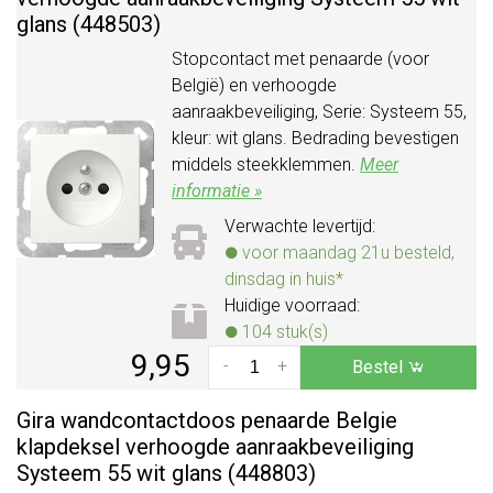
glans (448503)
Stopcontact met penaarde (voor
België) en verhoogde
aanraakbeveiliging, Serie: Systeem 55,
kleur: wit glans. Bedrading bevestigen
middels steekklemmen.
Meer
informatie »
Verwachte levertijd:
voor maandag 21u besteld,
dinsdag in huis*
Huidige voorraad:
104 stuk(s)
9,95
-
+
Bestel
Gira wandcontactdoos penaarde Belgie
klapdeksel verhoogde aanraakbeveiliging
Systeem 55 wit glans (448803)