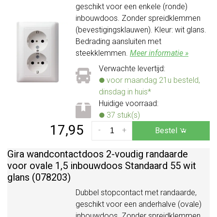
geschikt voor een enkele (ronde)
inbouwdoos. Zonder spreidklemmen
(bevestigingsklauwen). Kleur: wit glans.
Bedrading aansluiten met
steekklemmen.
Meer informatie »
Verwachte levertijd:
voor maandag 21u besteld,
dinsdag in huis*
Huidige voorraad:
37 stuk(s)
17,95
-
+
Bestel
Gira wandcontactdoos 2-voudig randaarde
voor ovale 1,5 inbouwdoos Standaard 55 wit
glans (078203)
Dubbel stopcontact met randaarde,
geschikt voor een anderhalve (ovale)
inbouwdoos. Zonder spreidklemmen