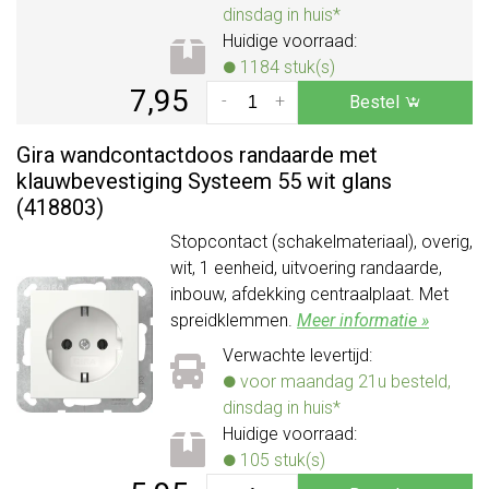
dinsdag in huis*
Huidige voorraad:
1184 stuk(s)
7,95
-
+
Bestel
Gira wandcontactdoos randaarde met
klauwbevestiging Systeem 55 wit glans
(418803)
Stopcontact (schakelmateriaal), overig,
wit, 1 eenheid, uitvoering randaarde,
inbouw, afdekking centraalplaat. Met
spreidklemmen.
Meer informatie »
Verwachte levertijd:
voor maandag 21u besteld,
dinsdag in huis*
Huidige voorraad:
105 stuk(s)