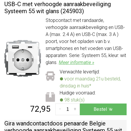
USB-C met verhoogde aanraakbeveiliging
Systeem 55 wit glans (245903)
Stopcontact met randaarde,
verhoogde aanraakbeveiliging en USB-
A (max. 2.4 A) en USB-C (max. 3 A )
poort, voor het opladen van b.v.
smartphones en het voeden van USB-
apparaten. Serie: Systeem 55, kleur: wit
glans.
Meer informatie »
Verwachte levertijd:
voor maandag 21u besteld,
dinsdag in huis*
Huidige voorraad:
98 stuk(s)
72,95
-
+
Bestel
Gira wandcontactdoos penaarde Belgie
verhoogde aanraakbeveiliging Systeem 55 wit