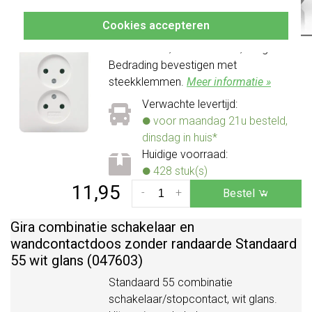
altijd het juiste bestelt.
Dubbel stopcontact zonder randaarde,
Cookies accepteren
geschikt voor een enkele (ronde)
inbouwdoos, Standaard 55, wit glans.
Bedrading bevestigen met
steekklemmen.
Meer informatie »
Verwachte levertijd:
voor maandag 21u besteld,
dinsdag in huis*
Huidige voorraad:
428 stuk(s)
11,95
-
+
Bestel
Gira combinatie schakelaar en
wandcontactdoos zonder randaarde Standaard
55 wit glans (047603)
Standaard 55 combinatie
schakelaar/stopcontact, wit glans.