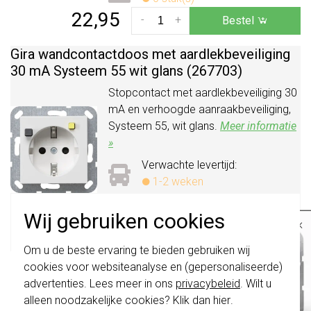
22,95
-
+
Bestel
Gira wandcontactdoos met aardlekbeveiliging
30 mA Systeem 55 wit glans (267703)
Stopcontact met aardlekbeveiliging 30
mA en verhoogde aanraakbeveiliging,
Systeem 55, wit glans.
Meer informatie
»
Verwachte levertijd:
1-2 weken
Huidige voorraad:
0 stuk(s)
Wij gebruiken cookies
×
187,95
-
+
Bestel
Belangrijk
: Gira schakelaars en
Om u de beste ervaring te bieden gebruiken wij
schakelwippen zijn vernieuwd. Ze zijn
cookies voor websiteanalyse en (gepersonaliseerde)
niet
te combineren met de schakelaars
Gira wandcontactdoos 2-voudig zonder
van vóór augustus 2024.
advertenties. Lees meer in ons
privacybeleid
. Wilt u
randaarde voor enkele inbouwdoos Standaard
alleen noodzakelijke cookies? Klik dan
hier
.
55 wit glans (079803)
Klik hier
voor meer informatie, zodat je