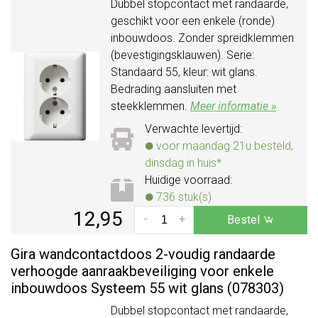
Dubbel stopcontact met randaarde,
geschikt voor een enkele (ronde)
inbouwdoos. Zonder spreidklemmen
(bevestigingsklauwen). Serie:
Standaard 55, kleur: wit glans.
Bedrading aansluiten met
steekklemmen.
Meer informatie »
Verwachte levertijd:
voor maandag 21u besteld,
dinsdag in huis*
Huidige voorraad:
736 stuk(s)
12,95
-
+
Bestel
Gira wandcontactdoos 2-voudig randaarde
verhoogde aanraakbeveiliging voor enkele
inbouwdoos Systeem 55 wit glans (078303)
Dubbel stopcontact met randaarde,