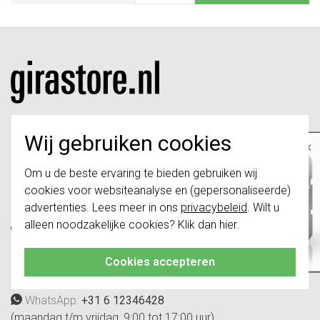
Wij gebruiken cookies
×
Girastore.nl is onderdeel van e-Stores
International B.V. en geen webwinkel of
Belangrijk
: Gira schakelaars en
Om u de beste ervaring te bieden gebruiken wij
schakelwippen zijn vernieuwd. Ze zijn
onderdeel van Gira Giersiepen GmbH & Co.
cookies voor websiteanalyse en (gepersonaliseerde)
niet
te combineren met de schakelaars
KG.
van vóór augustus 2024.
advertenties. Lees meer in ons
privacybeleid
. Wilt u
alleen noodzakelijke cookies? Klik dan
hier
.
Klik hier
voor meer informatie, zodat je
Telefoon:
088 28 29 300
altijd het juiste bestelt.
(maandag t/m vrijdag, 09:00 tot 12:00 en
Cookies accepteren
13:00 tot 17:00 uur)
WhatsApp:
+31 6 12346428
(maandag t/m vrijdag, 9:00 tot 17:00 uur)