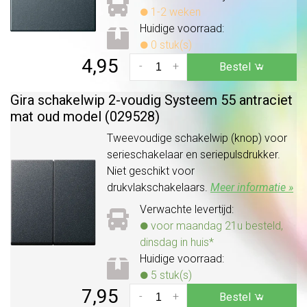
1-2 weken
Huidige voorraad:
0 stuk(s)
4,95
-
+
Bestel
Gira schakelwip 2-voudig Systeem 55 antraciet
mat oud model (029528)
Tweevoudige schakelwip (knop) voor
serieschakelaar en seriepulsdrukker.
Niet geschikt voor
drukvlakschakelaars.
Meer informatie »
Verwachte levertijd:
voor maandag 21u besteld,
dinsdag in huis*
Huidige voorraad:
5 stuk(s)
7,95
-
+
Bestel