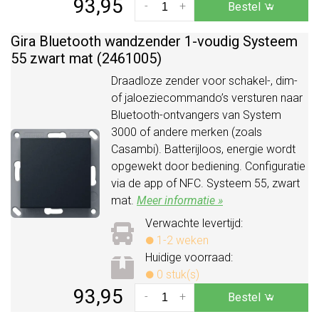
93,95
-
+
Bestel
Gira Bluetooth wandzender 1-voudig Systeem
55 zwart mat (2461005)
Draadloze zender voor schakel-, dim-
of jaloeziecommando’s versturen naar
Bluetooth-ontvangers van System
3000 of andere merken (zoals
Casambi). Batterijloos, energie wordt
opgewekt door bediening. Configuratie
via de app of NFC. Systeem 55, zwart
mat.
Meer informatie »
Verwachte levertijd:
1-2 weken
Huidige voorraad:
0 stuk(s)
93,95
-
+
Bestel