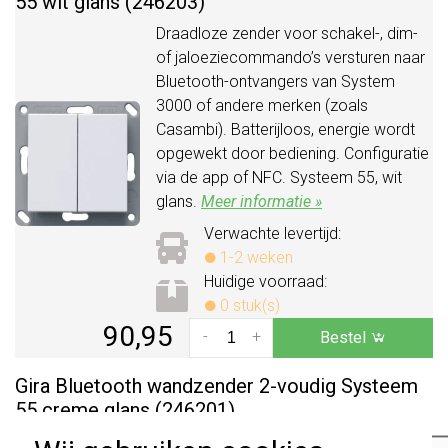
55 wit glans (246203)
Draadloze zender voor schakel-, dim-
of jaloeziecommando’s versturen naar
Bluetooth-ontvangers van System
3000 of andere merken (zoals
Casambi). Batterijloos, energie wordt
opgewekt door bediening. Configuratie
via de app of NFC. Systeem 55, wit
glans.
Meer informatie »
Verwachte levertijd:
1-2 weken
Huidige voorraad:
0 stuk(s)
90,95
-
+
Bestel
Gira Bluetooth wandzender 2-voudig Systeem
55 creme glans (246201)
Draadloze zender voor schakel-, dim-