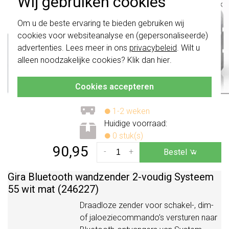
Wij gebruiken cookies
×
of jaloeziecommando’s versturen naar
Belangrijk
: Gira schakelaars en
Bluetooth-ontvangers van System
Om u de beste ervaring te bieden gebruiken wij
schakelwippen zijn vernieuwd. Ze zijn
3000 of andere merken (zoals
cookies voor websiteanalyse en (gepersonaliseerde)
niet
te combineren met de schakelaars
Casambi). Batterijloos, energie wordt
van vóór augustus 2024.
advertenties. Lees meer in ons
privacybeleid
. Wilt u
opgewekt door bediening. Configuratie
alleen noodzakelijke cookies? Klik dan
hier
.
Klik hier
voor meer informatie, zodat je
via de app of NFC. Systeem 55, crème
altijd het juiste bestelt.
glans.
Meer informatie »
Cookies accepteren
Verwachte levertijd:
1-2 weken
Huidige voorraad:
0 stuk(s)
90,95
-
+
Bestel
Gira Bluetooth wandzender 2-voudig Systeem
55 wit mat (246227)
Draadloze zender voor schakel-, dim-
of jaloeziecommando’s versturen naar