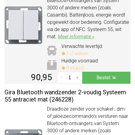
Bluetooth-ontvangers van System
3000 of andere merken (zoals
Casambi). Batterijloos, energie wordt
opgewekt door bediening. Configuratie
via de app of NFC. Systeem 55, wit
mat.
Meer informatie »
Verwachte levertijd:
1-2 weken
Huidige voorraad:
0 stuk(s)
90,95
-
+
Bestel
Gira Bluetooth wandzender 2-voudig Systeem
55 antraciet mat (246228)
Draadloze zender voor schakel-, dim-
of jaloeziecommando’s versturen naar
Bluetooth-ontvangers van System
3000 of andere merken (zoals