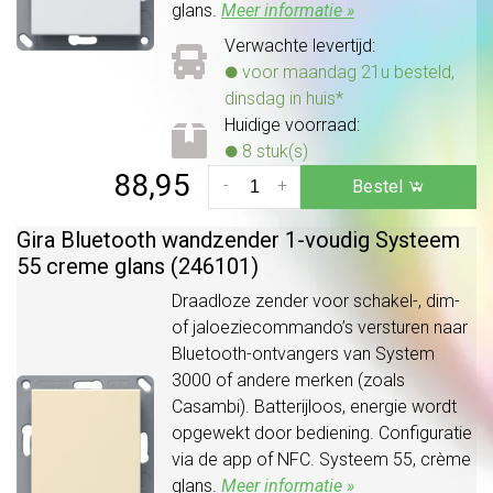
glans.
Meer informatie »
Verwachte levertijd:
voor maandag 21u besteld,
dinsdag in huis*
Huidige voorraad:
8 stuk(s)
88,95
-
+
Bestel
Gira Bluetooth wandzender 1-voudig Systeem
55 creme glans (246101)
Draadloze zender voor schakel-, dim-
of jaloeziecommando’s versturen naar
Bluetooth-ontvangers van System
3000 of andere merken (zoals
Casambi). Batterijloos, energie wordt
opgewekt door bediening. Configuratie
via de app of NFC. Systeem 55, crème
glans.
Meer informatie »