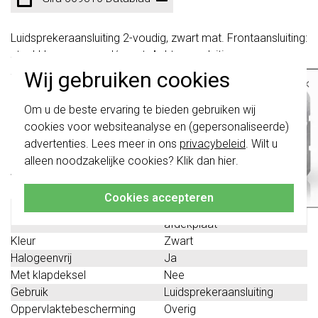
Luidsprekeraansluiting 2-voudig, zwart mat. Frontaansluiting:
steekklemmen, rood/zwart. Achteraansluiting:
schroefklemmen. Vereist een opvulring (264810) voor
Wij gebruiken cookies
×
montage in een afdekraam. Opvulring en afdekraam
Belangrijk
: Gira schakelaars en
moeten apart besteld worden.
Om u de beste ervaring te bieden gebruiken wij
schakelwippen zijn vernieuwd. Ze zijn
cookies voor websiteanalyse en (gepersonaliseerde)
niet
te combineren met de schakelaars
Technische specificaties
van vóór augustus 2024.
advertenties. Lees meer in ons
privacybeleid
. Wilt u
alleen noodzakelijke cookies? Klik dan
hier
.
Klik hier
voor meer informatie, zodat je
Specificatie
Waarde
altijd het juiste bestelt.
Montagewijze
Inbouw (stucwerk)
Cookies accepteren
Samenstelling
Basiselement met centrale
afdekplaat
Kleur
Zwart
Halogeenvrij
Ja
Met klapdeksel
Nee
Gebruik
Luidsprekeraansluiting
Oppervlaktebescherming
Overig