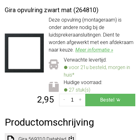
Gira opvulring zwart mat (264810)
Deze opvulring (montageraam) is
onder andere nodig bij de
luidsprekeraansluitingen. Dient te
worden afgewerkt met een afdekraam
naar keuze.
Meer informatie »
Verwachte levertijd:
voor 21u besteld, morgen in
huis*
Huidige voorraad:
27 stuk(s)
2,95
-
+
Bestel
Productomschrijving
Gira 569310 Datablad