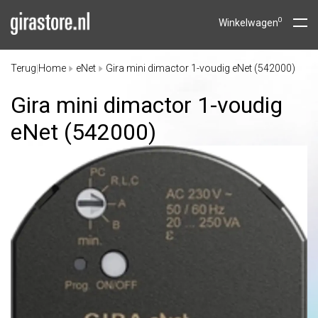
0
Winkelwagen
Terug
Home
eNet
Gira mini dimactor 1-voudig eNet (542000)
|
Gira mini dimactor 1-voudig
eNet (542000)