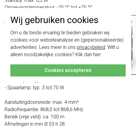
Standby: max. 0,5 W
Omgevingstemperatuur: -25 °C tot +70 °C
Wij gebruiken cookies
×
Aansluitvermogen:
Belangrijk
: Gira schakelaars en
Om u de beste ervaring te bieden gebruiken wij
schakelwippen zijn vernieuwd. Ze zijn
- Gloeilampen: 20 tot 250 W
cookies voor websiteanalyse en (gepersonaliseerde)
niet
te combineren met de schakelaars
- HV-halogeen: 20 tot 250 W
van vóór augustus 2024.
advertenties. Lees meer in ons
privacybeleid
. Wilt u
- gewikkelde trafo: 20 tot 250 VA
alleen noodzakelijke cookies? Klik dan
hier
.
Klik hier
voor meer informatie, zodat je
- gewikkelde trafo met LV-led: 20 tot 100 VA
altijd het juiste bestelt.
- Gira Tronic-trafo: 20 tot 250 W
Cookies accepteren
- elektronische trafo met LV-led: typ. 20 tot 100 W
- Ledlampen: typ. 3 tot 70 W
- Spaarlamp: typ. 3 tot 70 W
Aansluitingdoorsnede: max. 4 mm²
Radiofrequentie: 868,0 tot 868,6 MHz
Bereik (vrije veld): ca. 100 m
Afmetingen in mm Ø 53 h 28