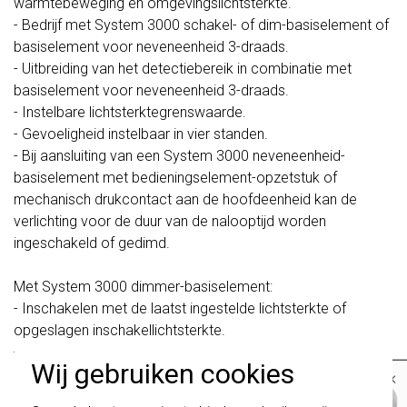
warmtebeweging en omgevingslichtsterkte.
- Bedrijf met System 3000 schakel- of dim-basiselement of
basiselement voor neveneenheid 3-draads.
- Uitbreiding van het detectiebereik in combinatie met
basiselement voor neveneenheid 3-draads.
- Instelbare lichtsterktegrenswaarde.
- Gevoeligheid instelbaar in vier standen.
- Bij aansluiting van een System 3000 neveneenheid-
basiselement met bedieningselement-opzetstuk of
mechanisch drukcontact aan de hoofdeenheid kan de
verlichting voor de duur van de nalooptijd worden
ingeschakeld of gedimd.
Met System 3000 dimmer-basiselement:
- Inschakelen met de laatst ingestelde lichtsterkte of
opgeslagen inschakellichtsterkte.
- De inschakellichtsterkte kan alleen permanent worden
Wij gebruiken cookies
opgeslagen via System 3000 basiselement voor
×
neveneenheid met opzetstuk bedieningselement.
Belangrijk
: Gira schakelaars en