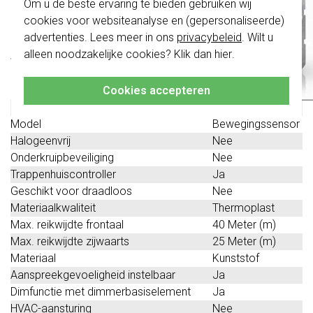
Om u de beste ervaring te bieden gebruiken wij
schakelwippen zijn vernieuwd. Ze zijn
cookies voor websiteanalyse en (gepersonaliseerde)
niet
te combineren met de schakelaars
Technische specificaties
van vóór augustus 2024.
advertenties. Lees meer in ons
privacybeleid
. Wilt u
alleen noodzakelijke cookies? Klik dan
hier
.
Specificatie
Waarde
Klik hier
voor meer informatie, zodat je
altijd het juiste bestelt.
Montagewijze
Inbouw
Cookies accepteren
(stucwerk)
Kleur
Grijs
Model
Bewegingssensor
Halogeenvrij
Nee
Onderkruipbeveiliging
Nee
Trappenhuiscontroller
Ja
Geschikt voor draadloos
Nee
Materiaalkwaliteit
Thermoplast
Max. reikwijdte frontaal
40 Meter (m)
Max. reikwijdte zijwaarts
25 Meter (m)
Materiaal
Kunststof
Aanspreekgevoeligheid instelbaar
Ja
Dimfunctie met dimmerbasiselement
Ja
HVAC-aansturing
Nee