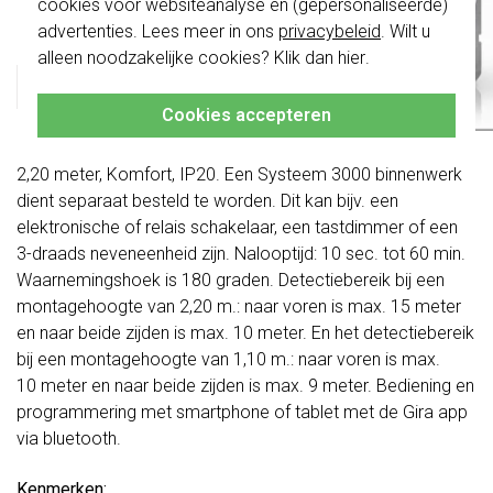
cookies voor websiteanalyse en (gepersonaliseerde)
niet
te combineren met de schakelaars
Productomschrijving
van vóór augustus 2024.
advertenties. Lees meer in ons
privacybeleid
. Wilt u
alleen noodzakelijke cookies? Klik dan
hier
.
Klik hier
voor meer informatie, zodat je
altijd het juiste bestelt.
Gira 5376015 Datablad
Cookies accepteren
Bewegingsmelder opzetstuk BT voor montagehoogte tot
2,20 meter, Komfort, IP20. Een Systeem 3000 binnenwerk
dient separaat besteld te worden. Dit kan bijv. een
elektronische of relais schakelaar, een tastdimmer of een
3-draads neveneenheid zijn. Nalooptijd: 10 sec. tot 60 min.
Waarnemingshoek is 180 graden. Detectiebereik bij een
montagehoogte van 2,20 m.: naar voren is max. 15 meter
en naar beide zijden is max. 10 meter. En het detectiebereik
bij een montagehoogte van 1,10 m.: naar voren is max.
10 meter en naar beide zijden is max. 9 meter. Bediening en
programmering met smartphone of tablet met de Gira app
via bluetooth.
Kenmerken: