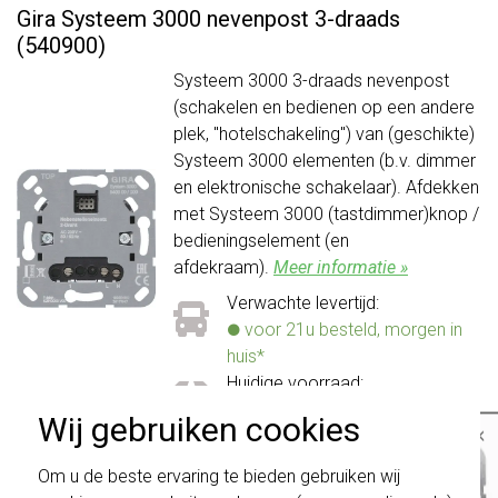
Gira Systeem 3000 nevenpost 3-draads
(540900)
Systeem 3000 3-draads nevenpost
(schakelen en bedienen op een andere
plek, "hotelschakeling") van (geschikte)
Systeem 3000 elementen (b.v. dimmer
en elektronische schakelaar). Afdekken
met Systeem 3000 (tastdimmer)knop /
bedieningselement (en
afdekraam).
Meer informatie »
Verwachte levertijd:
voor 21u besteld, morgen in
huis*
Huidige voorraad:
28 stuk(s)
Wij gebruiken cookies
×
41,95
-
+
Bestel
Belangrijk
: Gira schakelaars en
Om u de beste ervaring te bieden gebruiken wij
schakelwippen zijn vernieuwd. Ze zijn