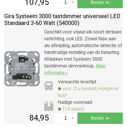
107,95
-
+
Bestel
Gira Systeem 3000 tastdimmer universeel LED
Standaard 3-60 Watt (540000)
Geschikt voor vrijwel elk soort dimbare
verlichting, ook LED. Zowel fase aan-
als afsnijding, automatische detectie of
handmatige instelling van de belasting.
Afdekken met Systeem 3000
tastdimmer dimmerknop.
Meer
informatie »
Verwachte levertijd:
voor 21u besteld, morgen in
huis*
Huidige voorraad:
113 stuk(s)
84,95
-
+
Bestel