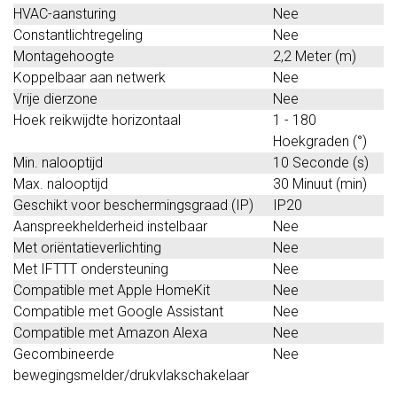
HVAC-aansturing
Nee
Constantlichtregeling
Nee
Montagehoogte
2,2 Meter (m)
Koppelbaar aan netwerk
Nee
Vrije dierzone
Nee
Hoek reikwijdte horizontaal
1 - 180
Hoekgraden (°)
Min. nalooptijd
10 Seconde (s)
Max. nalooptijd
30 Minuut (min)
Geschikt voor beschermingsgraad (IP)
IP20
Aanspreekhelderheid instelbaar
Nee
Met oriëntatieverlichting
Nee
Met IFTTT ondersteuning
Nee
Compatible met Apple HomeKit
Nee
Compatible met Google Assistant
Nee
Compatible met Amazon Alexa
Nee
Gecombineerde
Nee
bewegingsmelder/drukvlakschakelaar