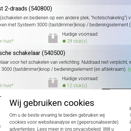
t 2-draads (540800)
chakelen en bedienen op een andere plek, "hotelschakeling") 
ekken met Systeem 3000 (tastdimmer)knop / bedieningselement 
Huidige voorraad:
n huis*
28 stuk(s)
sche schakelaar (540500)
ar voor het schakelen van verlichting. Nuldraad niet verplicht,
 3000 (tastdimmer)knop / bedieningselement (en afdekraam).
M
Huidige voorraad:
n huis*
12 stuk(s)
ndaard 55 wit mat (021104)
Wij gebruiken cookies
Belang
buitenmaat bxhxd): 80,7 x 80,7 x 11,4 mm. Serie: Standaard 55, 
schakel
Om u de beste ervaring te bieden gebruiken wij
Huidige voorraad:
te com
cookies voor websiteanalyse en (gepersonaliseerde)
n huis*
402 stuk(s)
vóór a
advertenties. Lees meer in ons
privacybeleid
. Wilt u