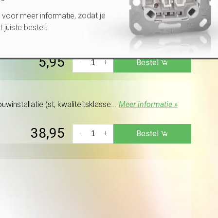
voor meer informatie, zodat je
et juiste bestelt.
t mat.
Meer informatie »
5,95
-
+
Bestel
winstallatie (st, kwaliteitsklasse...
Meer informatie »
38,95
-
+
Bestel