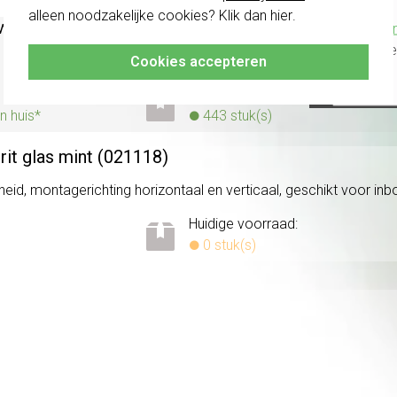
alleen noodzakelijke cookies? Klik dan
hier
.
wit mat (021122)
Klik hier
altijd h
uitenmaat b x h x d): 80,8 x 80,8 x 9,3 mm. Serie: E2, kleur: wi
Cookies accepteren
Huidige voorraad:
n huis*
443 stuk(s)
rit glas mint (021118)
eid, montagerichting horizontaal en verticaal, geschikt voor inbou
Huidige voorraad:
0 stuk(s)