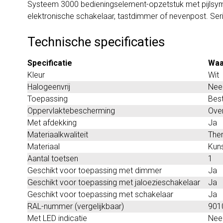
Systeem 3000 bedieningselement-opzetstuk met pijlsym
elektronische schakelaar, tastdimmer of nevenpost. Seri
Technische specificaties
Specificatie
Waa
Kleur
Wit
Halogeenvrij
Nee
Toepassing
Best
Oppervlaktebescherming
Over
Met afdekking
Ja
Materiaalkwaliteit
The
Materiaal
Kuns
Aantal toetsen
1
Geschikt voor toepassing met dimmer
Ja
Geschikt voor toepassing met jaloezieschakelaar
Ja
Geschikt voor toepassing met schakelaar
Ja
RAL-nummer (vergelijkbaar)
901
Met LED indicatie
Nee