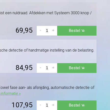
reist een nuldraad. Afdekken met Systeem 3000 knop /
69,95
-
+
Bestel
sche detectie of handmatige instelling van de belasting.
84,95
-
+
Bestel
owel fase aan- als afsnijding, automatische detectie of
informatie »
107,95
-
+
Bestel