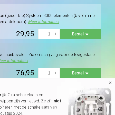
van (geschikte) Systeem 3000 elementen (b.v. dimmer
(en afdekraam).
Meer informatie »
29,95
-
+
Bestel
 wel aanbevolen. Zie omschrijving voor de toegestane
eer informatie »
76,95
-
+
Bestel
×
rijk
: Gira schakelaars en
kleur: wit mat.
Meer informatie »
wippen zijn vernieuwd. Ze zijn
niet
bineren met de schakelaars van
2,95
-
+
Bestel
ugustus 2024.