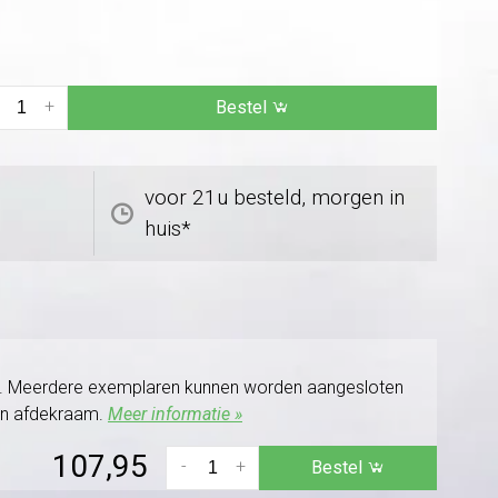
+
Bestel
voor 21u besteld, morgen in
huis*
aad. Meerdere exemplaren kunnen worden aangesloten
en afdekraam.
Meer informatie »
107,95
-
+
Bestel