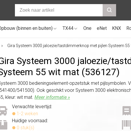
Opbouw (binnen en buiten)
TX44
One
eNet
KNX
R
Gira Systeem 3000 jaloezie/tastdimmerknop met pijlen Systeem 55
Gira Systeem 3000 jaloezie/
tast
Systeem 55 wit mat (536127)
Systeem 3000 bedieningselement-opzetstuk met pijlsymbolen. Voo
(541400/541500). Ook geschikt voor Systeem 3000 elektronisch
5, kleur: wit mat.
Meer informatie »
Verwachte levertijd:
1-2 weken
Huidige voorraad:
0 stuk(s)