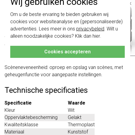
Wij gebruiken cookies
×
Schakelen: commando’s bij indrukken en loslaten, zoals
aan/uit/om of geen reactie.
Belangrijk
: Gira schakelaars en
Om u de beste ervaring te bieden gebruiken wij
Dimmen: instelbare commando's voor lichter of donkerder.
schakelwippen zijn vernieuwd. Ze zijn
cookies voor websiteanalyse en (gepersonaliseerde)
niet
te combineren met de schakelaars
Jaloeziebediening: bediening met commando’s voor
van vóór augustus 2024.
advertenties. Lees meer in ons
privacybeleid
. Wilt u
omhoog/omlaag of om.
alleen noodzakelijke cookies? Klik dan
hier
.
Klik hier
voor meer informatie, zodat je
Waardegever: ondersteunt meerdere byte-formaten voor
altijd het juiste bestelt.
variabele gegevens.
Cookies accepteren
Kleurcontrole: besturing van RGB/RGBW-kleuren en
schakelen tussen 8 kleurwaarden.
Scèneneveneenheid: oproep en opslag van scènes, met
geheugenfunctie voor aangepaste instellingen.
Technische specificaties
Specificatie
Waarde
Kleur
Wit
Oppervlaktebescherming
Gelakt
Kwaliteitsklasse
Thermoplast
Materiaal
Kunststof