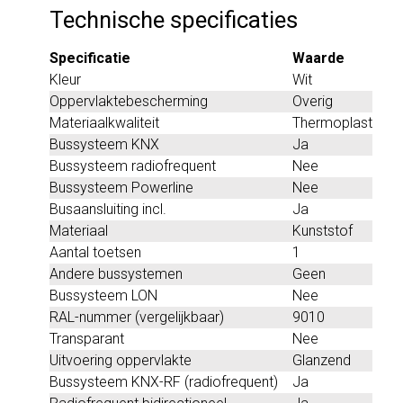
Technische specificaties
Specificatie
Waarde
Kleur
Wit
Oppervlaktebescherming
Overig
Materiaalkwaliteit
Thermoplast
Bussysteem KNX
Ja
Bussysteem radiofrequent
Nee
Bussysteem Powerline
Nee
Busaansluiting incl.
Ja
Materiaal
Kunststof
Aantal toetsen
1
Andere bussystemen
Geen
Bussysteem LON
Nee
RAL-nummer (vergelijkbaar)
9010
Transparant
Nee
Uitvoering oppervlakte
Glanzend
Bussysteem KNX-RF (radiofrequent)
Ja