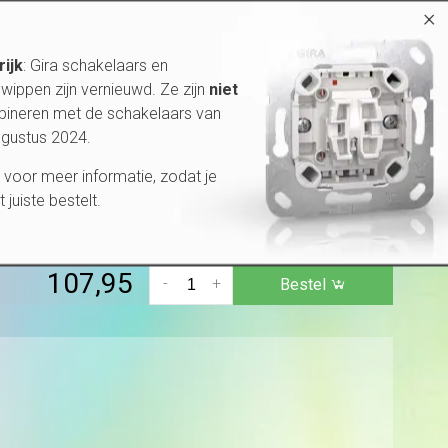
×
reist een nuldraad. Afdekken met Systeem 3000 knop /
rijk
: Gira schakelaars en
wippen zijn vernieuwd. Ze zijn
niet
bineren met de schakelaars van
69,95
-
+
Bestel
ugustus 2024.
voor meer informatie, zodat je
et juiste bestelt.
aad. Meerdere exemplaren kunnen worden aangesloten
en afdekraam.
Meer informatie »
107,95
-
+
Bestel