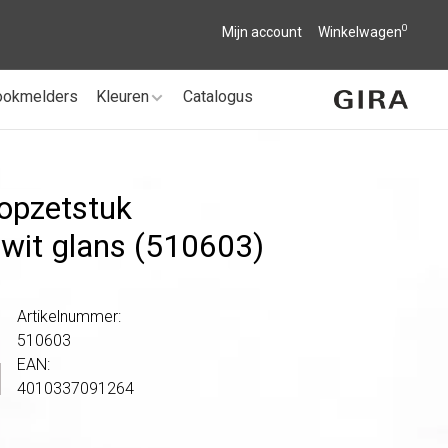
0
Mijn account
Winkelwagen
ookmelders
Kleuren
Catalogus
opzetstuk
it glans (510603)
Artikelnummer:
510603
EAN:
4010337091264