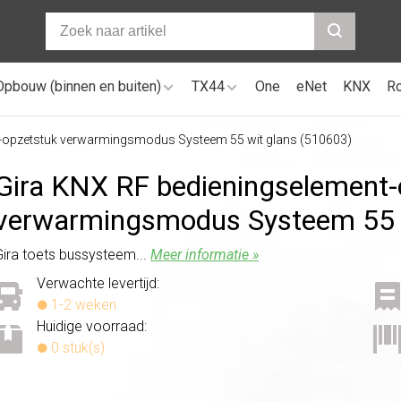
Opbouw (binnen en buiten)
TX44
One
eNet
KNX
R
t-opzetstuk verwarmingsmodus Systeem 55 wit glans (510603)
Gira KNX RF bedieningselement-
verwarmingsmodus Systeem 55 w
Gira toets bussysteem...
Meer informatie »
Verwachte levertijd:
1-2 weken
Huidige voorraad:
0 stuk(s)