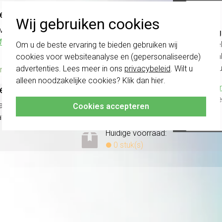
esturing zonder ingang nevenpost (541500)
Wij gebruiken cookies
 van elektrisch aangedreven jaloezieën/rolluiken/markiezen. Ve
Belang
eer informatie »
schakel
Om u de beste ervaring te bieden gebruiken wij
te com
cookies voor websiteanalyse en (gepersonaliseerde)
Huidige voorraad:
vóór a
advertenties. Lees meer in ons
privacybeleid
. Wilt u
n huis*
7 stuk(s)
alleen noodzakelijke cookies? Klik dan
hier
.
Klik hier
esturing met ingang nevenpost (541400)
altijd h
 aangedreven jaloezieën, rolluiken en markiezen. Vereist nuldr
Cookies accepteren
aties. Afdekken met Systeem 3000 knop of bedieningselement 
Huidige voorraad:
0 stuk(s)