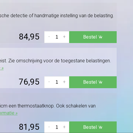
sche detectie of handmatige instelling van de belasting.
84,95
-
+
Bestel
ist. Zie omschrijving voor de toegestane belastingen.
 »
76,95
-
+
Bestel
n icm een thermostaatknop. Ook schakelen van
ormatie »
81,95
-
+
Bestel