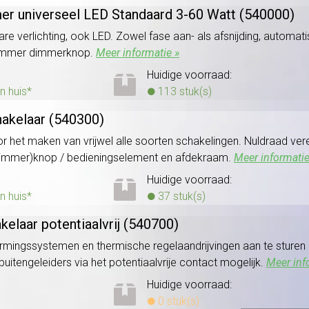
er universeel LED Standaard 3-60 Watt (540000)
are verlichting, ook LED. Zowel fase aan- als afsnijding, automati
dimmer dimmerknop.
Meer informatie »
Huidige voorraad:
n huis*
113 stuk(s)
hakelaar (540300)
 het maken van vrijwel alle soorten schakelingen. Nuldraad vere
immer)knop / bedieningselement en afdekraam.
Meer informatie
Huidige voorraad:
n huis*
37 stuk(s)
kelaar potentiaalvrij (540700)
rmingssystemen en thermische regelaandrijvingen aan te sture
uitengeleiders via het potentiaalvrije contact mogelijk.
Meer inf
Huidige voorraad:
0 stuk(s)