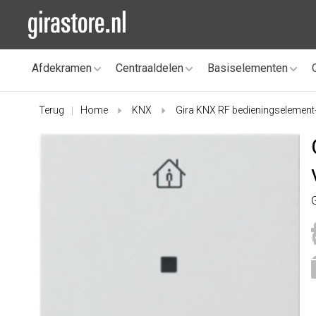
Afdekramen
Centraaldelen
Basiselementen
Terug
Home
KNX
Gira KNX RF bedieningselemen
|