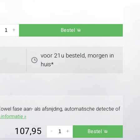
+
Bestel
voor 21u besteld, morgen in
huis*
owel fase aan- als afsnijding, automatische detectie of
informatie »
107,95
-
+
Bestel