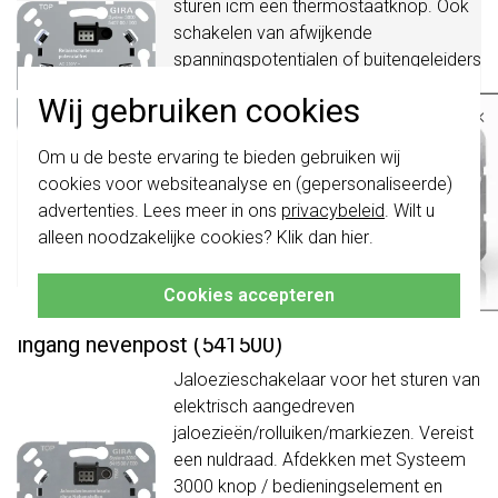
sturen icm een thermostaatknop. Ook
schakelen van afwijkende
spanningspotentialen of buitengeleiders
via het potentiaalvrije contact
Wij gebruiken cookies
×
mogelijk.
Meer informatie »
Belangrijk
: Gira schakelaars en
Verwachte levertijd:
Om u de beste ervaring te bieden gebruiken wij
schakelwippen zijn vernieuwd. Ze zijn
1-2 weken
cookies voor websiteanalyse en (gepersonaliseerde)
niet
te combineren met de schakelaars
Huidige voorraad:
van vóór augustus 2024.
advertenties. Lees meer in ons
privacybeleid
. Wilt u
0 stuk(s)
alleen noodzakelijke cookies? Klik dan
hier
.
Klik hier
voor meer informatie, zodat je
81,95
-
+
altijd het juiste bestelt.
Bestel
Cookies accepteren
Gira Systeem 3000 jaloeziebesturing zonder
ingang nevenpost (541500)
Jaloezieschakelaar voor het sturen van
elektrisch aangedreven
jaloezieën/rolluiken/markiezen. Vereist
een nuldraad. Afdekken met Systeem
3000 knop / bedieningselement en