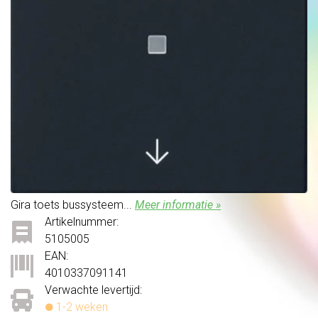
Gira toets bussysteem...
Meer informatie »
Artikelnummer:
5105005
EAN:
4010337091141
Verwachte levertijd:
1-2 weken