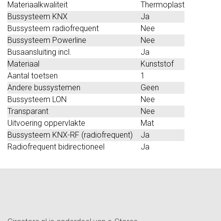
Materiaalkwaliteit
Thermoplast
Bussysteem KNX
Ja
Bussysteem radiofrequent
Nee
Bussysteem Powerline
Nee
Busaansluiting incl.
Ja
Materiaal
Kunststof
Aantal toetsen
1
Andere bussystemen
Geen
Bussysteem LON
Nee
Transparant
Nee
Uitvoering oppervlakte
Mat
Bussysteem KNX-RF (radiofrequent)
Ja
Radiofrequent bidirectioneel
Ja