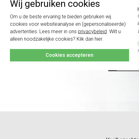
Wij gebruiken cookies
Belang
schakel
Om u de beste ervaring te bieden gebruiken wij
te com
cookies voor websiteanalyse en (gepersonaliseerde)
vóór a
advertenties. Lees meer in ons
privacybeleid
. Wilt u
alleen noodzakelijke cookies? Klik dan
hier
.
Klik hier
altijd h
Cookies accepteren