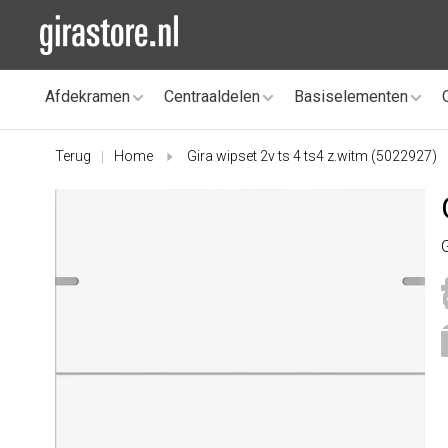
Afdekramen
Centraaldelen
Basiselementen
Terug
Home
Gira wipset 2v ts 4 ts4 z.witm (5022927)
|