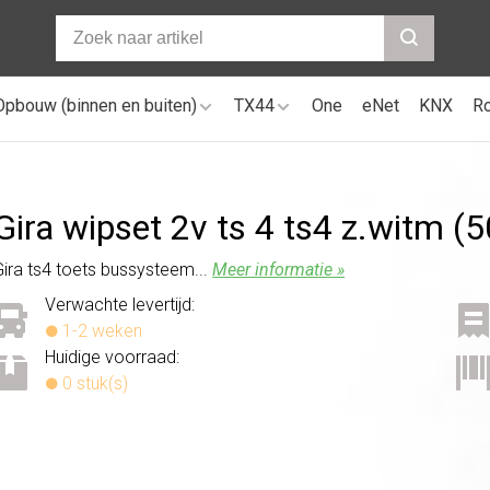
Opbouw (binnen en buiten)
TX44
One
eNet
KNX
R
Gira wipset 2v ts 4 ts4 z.witm 
Gira ts4 toets bussysteem...
Meer informatie »
Verwachte levertijd:
1-2 weken
Huidige voorraad:
0 stuk(s)