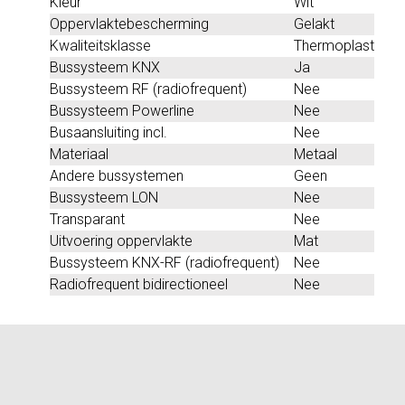
Kleur
Wit
Oppervlaktebescherming
Gelakt
Kwaliteitsklasse
Thermoplast
Bussysteem KNX
Ja
Bussysteem RF (radiofrequent)
Nee
Bussysteem Powerline
Nee
Busaansluiting incl.
Nee
Materiaal
Metaal
Andere bussystemen
Geen
Bussysteem LON
Nee
Transparant
Nee
Uitvoering oppervlakte
Mat
Bussysteem KNX-RF (radiofrequent)
Nee
Radiofrequent bidirectioneel
Nee