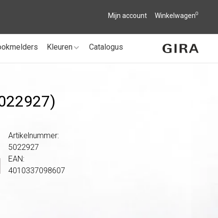
0
Mijn account
Winkelwagen
ookmelders
Kleuren
Catalogus
(5022927)
Artikelnummer:
5022927
EAN:
4010337098607