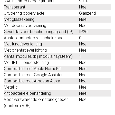
RAL-nummer (vergelijkbaar)
9010
Transparant
Nee
Uitvoering oppervlakte
Glanzend
Met glaszekering
Nee
Met doorlusvoorziening
Nee
Geschikt voor beschermingsgraad (IP)
IP20
Aantal contactdozen schakelbaar
0
Met functieverlichting
Nee
Met oriëntatieverlichting
Nee
Aantal modules (bij modulair systeem)
1
Met IFTTT ondersteuning
Nee
Compatible met Apple HomeKit
Nee
Compatible met Google Assistant
Nee
Compatible met Amazon Alexa
Nee
Metallic
Nee
Antibacteriële behandeling
Nee
Voor verzwarende omstandigheden
Nee
(conform VDE)