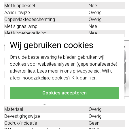
Met klapdeksel
Nee
Aansluitwijze
Overig
Oppervlaktebescherming
Overig
Met signaallamp
Nee
Met kinderbeveiliging
Nee
Met aan/uitschakelaar
Nee
Wij gebruiken cookies
×
Tekstveld/beschrijvingsvlak
Nee
Uitwerpmechanisme
Nee
Belangrijk
: Gira schakelaars en
Om u de beste ervaring te bieden gebruiken wij
schakelwippen zijn vernieuwd. Ze zijn
Kwaliteitsklasse
Overig
cookies voor websiteanalyse en (gepersonaliseerde)
niet
te combineren met de schakelaars
Stekkerstand gedraaid
Nee
van vóór augustus 2024.
advertenties. Lees meer in ons
privacybeleid
. Wilt u
Overspanningsbeveiliging
Nee
alleen noodzakelijke cookies? Klik dan
hier
.
Klik hier
voor meer informatie, zodat je
Foutstroombeveiliging
Nee
altijd het juiste bestelt.
Speciale voeding
Geen speciale
Cookies accepteren
voeding
Geïsoleerde montage
Nee
Materiaal
Overig
Bevestigingswijze
Overig
Opdruk/indicatie
Geen